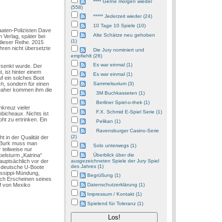
**** Gerne morgen wieder
(558)
***** Jederzeit wieder (24)
10 Tage 10 Spiele (10)
aaten-Polizisten Dave
Alte Schätze neu gehoben
 Verlag, später bei
(1)
dieser Reihe. 2015
ren nicht übersetzte
Die Jury nominiert und
empfiehlt (26)
Es war einmal (1)
ersenkt wurde. Der
 ist hinter einem
Es war einmal (1)
f ein solches Boot
ch, sondern für einen
Sammelsurium (3)
 Daher kommen ihm die
3M Buchkasseten (1)
Berliner Spiel-o-thek (1)
nkreuz vieler
F.X. Schmid E-Spiel Serie (1)
bicheaux. Nichts ist
ht zu ertrinken. Ein
Pelikan (1)
Ravensburger Casino-Serie
(2)
 in der Qualität der
e Burk muss man
Solo unterwegs (1)
 teilweise nur
elsturm „Katrina“
Überblick über die
auptsächlich vor der
ausgezeichneten Spiele der Jury Spiel
des Jahres (1)
n deutsche U-Boote
issippi-Mündung,
Begrüßung (1)
ach Erscheinen seines
lf von Mexiko
Datenschutzerklärung (1)
Impressum / Kontakt (1)
Spielend für Toleranz (1)