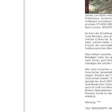
James Lee Burke wird 
Robicheaux. Inzwische
Goldmann erschienen s
erschien STURM ÜBER 
Buch zurück: MISSISS
Im Kern der Erzählung
Jude Bimstine, eine g
solchen U-Boot her, d
stieß, soll ihm helfen
Freund, der unschuld
Geldversprechen Bims
Was einfach aussieht,
Beteiligter steht. Vo
mehr sicher, auch Robi
ständiges Auf und Ab m
Wer nach Ursachen suc
Geschichte, bestenfal
mögen: Brutal in den 
skizzenhaft entwirft
gezeigt hat. Auch MIS
amerikanischen Ostküs
auch im Golf von Mexi
Burkes Spekulationen 
Romans wurde es dann 
entdeckt.
Wertung: ****
Titel: MISSISSIPPI J