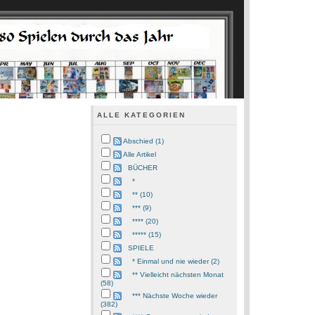
ALLE KATEGORIEN
Abschied (1)
Alle Artikel
BÜCHER
*
** (10)
*** (9)
**** (20)
***** (15)
SPIELE
* Einmal und nie wieder (2)
** Vielleicht nächsten Monat
(58)
*** Nächste Woche wieder
(382)