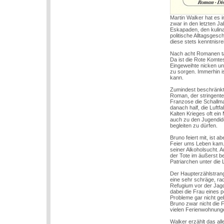
Martin Walker hat es i
zwar in den letzten J
Eskapaden, den kulina
politische Alltagsgesc
diese stets kenntnisre
Nach acht Romanen tau
Da ist die Rote Komtes
Eingeweihte nicken und
zu sorgen. Immerhin i
kann.
Zumindest beschränkt
Roman, der stringenter
Franzose die Schallm
danach half, die Luft
Kalten Krieges oft ein
auch zu den Jugendid
begleiten zu dürfen.
Bruno feiert mit, ist 
Feier ums Leben kam. F
seiner Alkoholsucht. 
der Tote im äußerst b
Patriarchen unter die
Der Haupterzählstrang
eine sehr schräge, ra
Refugium vor der Jagd
dabei die Frau eines 
Probleme gar nicht ge
Bruno zwar nicht die F
vielen Ferienwohnung
Walker erzählt das al