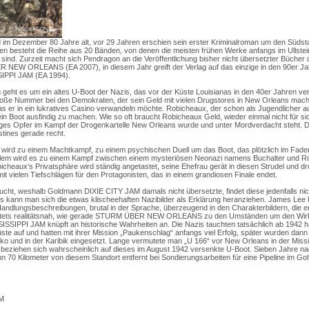
im Dezember 80 Jahre alt, vor 29 Jahren erschien sein erster Kriminalroman um den Südst
n besteht die Reihe aus 20 Bänden, von denen die meisten frühen Werke anfangs im Ullstein
ind. Zurzeit macht sich Pendragon an die Veröffentlichung bisher nicht übersetzter Bücher 
NEW ORLEANS (EA 2007), in diesem Jahr greift der Verlag auf das einzige in den 90er Jah
IPPI JAM (EA 1994).
 geht es um ein altes U-Boot der Nazis, das vor der Küste Louisianas in den 40er Jahren v
roße Nummer bei den Demokraten, der sein Geld mit vielen Drugstores in New Orleans macht,
as er in ein lukratives Casino verwandeln möchte. Robicheaux, der schon als Jugendlicher au
, ein Boot ausfindig zu machen. Wie so oft braucht Robicheaux Geld, wieder einmal nicht für si
iges Opfer im Kampf der Drogenkartelle New Orleans wurde und unter Mordverdacht steht.
tines gerade recht.
 wird zu einem Machtkampf, zu einem psychischen Duell um das Boot, das plötzlich im Fade
r allem wird es zu einem Kampf zwischen einem mysteriösen Neonazi namens Buchalter und Ro
cheaux‘s Privatsphäre wird ständig angetastet, seine Ehefrau gerät in diesen Strudel und dro
it vielen Tiefschlägen für den Protagonisten, das in einem grandiosen Finale endet.
ht, weshalb Goldmann DIXIE CITY JAM damals nicht übersetzte, findet diese jedenfalls nicht
ls kann man sich die etwas klischeehaften Nazibilder als Erklärung heranziehen. James Le
Handlungsbeschreibungen, brutal in der Sprache, überzeugend in den Charakterbildern, die er
. Stets realitätsnah, wie gerade STURM ÜBER NEW ORLEANS zu den Umständen um den Wirb
SISSIPPI JAM knüpft an historische Wahrheiten an. Die Nazis tauchten tatsächlich ab 1942 h
te auf und hatten mit ihrer Mission „Paukenschlag“ anfangs viel Erfolg, später wurden dan
ko und in der Karibik eingesetzt. Lange vermutete man „U 166“ vor New Orleans in der Miss
beziehen sich wahrscheinlich auf dieses im August 1942 versenkte U-Boot. Sieben Jahre n
70 Kilometer von diesem Standort entfernt bei Sondierungsarbeiten für eine Pipeline im Go
AM