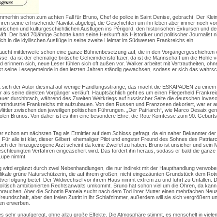
mmerhin schon zum achten Fall für Bruno, Chef de police in Saint Denise, gebracht. Der Kleins
ahren seine erfrischende Naivität abgelegt, die Geschichten um ihn leben aber immer noch vo
rischen und kulturgeschichtlichen Ausflügen ins Périgord, den historischen Exkursen und den
häft. Der bald 70jährige Schotte kann seine Herkunft als Historiker und politischer Journalist 
ich in die idyllischen Ausflüge in seine zweite Heimat im Südwesten Frankreichs ein.
cht mittlerweile schon eine ganze Bühnenbesetzung auf, die in den Vorgängergeschichten ei
se, da ist der ehemalige britische Geheimdienstoffizier, da ist die Mannschaft um die Höhle
 erinnern sich, neue Leser fühlen sich oft außen vor. Walker arbeitet mit Vertrautheiten, oh
st seine Lesegemeinde in den letzten Jahren ständig gewachsen, sodass er sich das wahrsc
 sich der Autor diesmal auf wenige Handlungsstränge, das macht die ESKAPADEN zu eine
 als seine direkten Vorgänger verläuft. Hauptsächlich geht es um einen Fliegerheld Frankreic
auer durchbrach, während des Zweiten Weltkriegs auf russischer Seite die deutschen Invas
fahrtindustrie Frankreichs mit aufzubauen. Von den Russen und Franzosen dekoriert, war er a
 Mittler zwischen den jeweiligen politischen Führungen. „Der Patriarch“, wie Marco Desaix gen
olen Brunos. Von daher ist es ihm eine besondere Ehre, die Rote Komtesse zum 90. Geburts
aber schon am nächsten Tag als Ermittler auf dem Schloss gefragt, da ein naher Bekannter de
ür alle ist klar, dieser Gilbert, ehemaliger Pilot und engster Freund des Sohnes des Patria
Auch der hinzugezogene Arzt scheint da keine Zweifel zu haben. Bruno ist unsicher und sein 
eschleunigten Verfahren eingeäschert wird. Das fordert ihn heraus, sodass er bald die ganze
 Lupe nimmt.
 wird ergänzt durch zwei Nebenhandlungen, die nur indirekt mit der Haupthandlung verwobe
dikale grüne Naturschützerin, die auf ihrem großen, nicht eingezäunten Grundstück dem Rot
verfolgung bietet. Der Wildwechsel vor ihrem Haus nimmt extrem zu und führt zu Unfällen. Di
politisch ambitionierten Rechtsanwalts umkommt. Bruno hat schon viel um die Ohren, da kann e
brauchen. Aber die Schottin Pamela sucht nach dem Tod ihrer Mutter einen mehrfachen Neua
reundschaft, aber den freien Zutritt in ihr Schlafzimmer, außerdem will sie sich vergrößern un
en erwerben.
les sehr unaufgeregt, ohne allzu große Effekte. Die Atmosphäre stimmt, es menschelt in vie