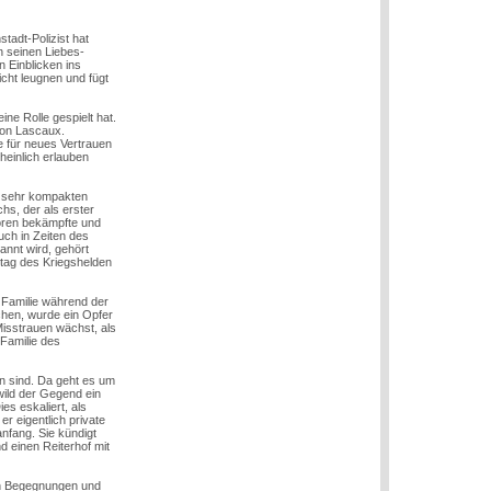
tadt-Polizist hat
n seinen Liebes-
 Einblicken ins
nicht leugnen und fügt
ne Rolle gespielt hat.
 von Lascaux.
ne für neues Vertrauen
heinlich erlauben
m sehr kompakten
hs, der als erster
oren bekämpfte und
uch in Zeiten des
annt wird, gehört
tag des Kriegshelden
r Familie während der
rchen, wurde ein Opfer
Misstrauen wächst, als
 Familie des
n sind. Da geht es um
wild der Gegend ein
es eskaliert, als
r eigentlich private
nfang. Sie kündigt
d einen Reiterhof mit
len Begegnungen und