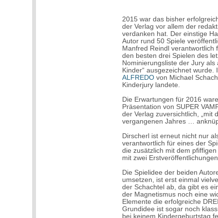
2015 war das bisher erfolgrei
der Verlag vor allem der redak
verdanken hat. Der einstige Ha
Autor rund 50 Spiele veröffent
Manfred Reindl verantwortlich 
den besten drei Spielen des le
Nominierungsliste der Jury als 
Kinder“ ausgezeichnet wurde. I
ALFREDO
von Michael Schacht
Kinderjury landete.
Die Erwartungen für 2016 war
Präsentation von SUPER VAM
der Verlag zuversichtlich, „mit
vergangenen Jahres … anknüp
Dirscherl ist erneut nicht nur 
verantwortlich für eines der Spi
die zusätzlich mit dem pfiffig
mit zwei Erstveröffentlichunge
Die Spielidee der beiden Auto
umsetzen, ist erst einmal vielv
der Schachtel ab, da gibt es e
der Magnetismus noch eine wich
Elemente die erfolgreiche D
Grundidee ist sogar noch klassi
bei keinem Kindergeburtstag