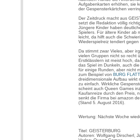
Aufgabenkarten erhöhen, sie k
der Gespensterkärtchen verrin
Der Zeitdruck macht aus GEIS
setzt die Redaktion völlig richt
Jüngere Kinder haben deutlich
Spielers. Für ältere Kinder ab 
leicht, da hilft auch die Schwi
Wiederspielreiz tendiert gegen 
Da stimmt zwar Vieles, aber irg
vielen Gruppen nicht so recht 
Erstklässlern ist meist hoch, d
das Spiel im Dunkeln, auch die
für einige Runden, aber nicht 
zum Beispiel von
BURG FLAT
dreidimensionale Aufbau wirkt 
zu einfach. Wirkliche Gespens
scheint auch Queen Games inz
Kaufanreize durch den Preis, 
senkt die Firma bei amazon de
(Stand 5. August 2016).
Wertung: Nächste Woche wied
Titel: GEISTERBURG
Autoren: Wolfgang Dirscherl, J