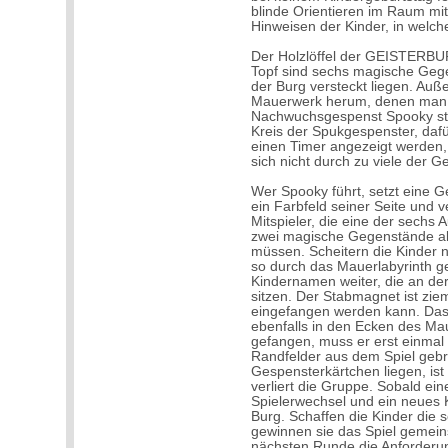
blinde Orientieren im Raum mit
Hinweisen der Kinder, in welch
Der Holzlöffel der GEISTERBUR
Topf sind sechs magische Geg
der Burg versteckt liegen. Au
Mauerwerk herum, denen man 
Nachwuchsgespenst Spooky ste
Kreis der Spukgespenster, dafü
einen Timer angezeigt werden,
sich nicht durch zu viele der 
Wer Spooky führt, setzt eine G
ein Farbfeld seiner Seite und ve
Mitspieler, die eine der sechs
zwei magische Gegenstände ab
müssen. Scheitern die Kinder n
so durch das Mauerlabyrinth ge
Kindernamen weiter, die an der
sitzen. Der Stabmagnet ist zie
eingefangen werden kann. Das g
ebenfalls in den Ecken des Mau
gefangen, muss er erst einmal 
Randfelder aus dem Spiel gebr
Gespensterkärtchen liegen, ist
verliert die Gruppe. Sobald ein
Spielerwechsel und ein neues 
Burg. Schaffen die Kinder die 
gewinnen sie das Spiel gemein
nächsten Runde die Anforderung