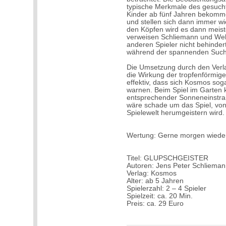
typische Merkmale des gesucht
Kinder ab fünf Jahren bekommen
und stellen sich dann immer w
den Köpfen wird es dann meist
verweisen Schliemann und Webe
anderen Spieler nicht behinder
während der spannenden Suche
Die Umsetzung durch den Verlag
die Wirkung der tropfenförmigen
effektiv, dass sich Kosmos soga
warnen. Beim Spiel im Garten 
entsprechender Sonneneinstra
wäre schade um das Spiel, von 
Spielewelt herumgeistern wird.
Wertung: Gerne morgen wiede
Titel: GLUPSCHGEISTER
Autoren: Jens Peter Schliema
Verlag: Kosmos
Alter: ab 5 Jahren
Spielerzahl: 2 – 4 Spieler
Spielzeit: ca. 20 Min.
Preis: ca. 29 Euro