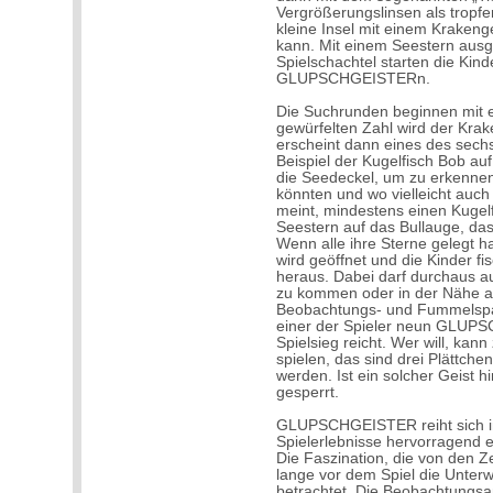
Vergrößerungslinsen als tropfen
kleine Insel mit einem Krakeng
kann. Mit einem Seestern ausge
Spielschachtel starten die Kin
GLUPSCHGEISTERn.
Die Suchrunden beginnen mit 
gewürfelten Zahl wird der Krak
erscheint dann eines des sech
Beispiel der Kugelfisch Bob auf
die Seedeckel, um zu erkennen
könnten und wo vielleicht auch
meint, mindestens einen Kugelf
Seestern auf das Bullauge, das 
Wenn alle ihre Sterne gelegt h
wird geöffnet und die Kinder f
heraus. Dabei darf durchaus 
zu kommen oder in der Nähe ag
Beobachtungs- und Fummelspaß
einer der Spieler neun GLU
Spielsieg reicht. Wer will, kan
spielen, das sind drei Plättchen
werden. Ist ein solcher Geist h
gesperrt.
GLUPSCHGEISTER reiht sich i
Spielerlebnisse hervorragend e
Die Faszination, die von den Ze
lange vor dem Spiel die Unterw
betrachtet. Die Beobachtungsa