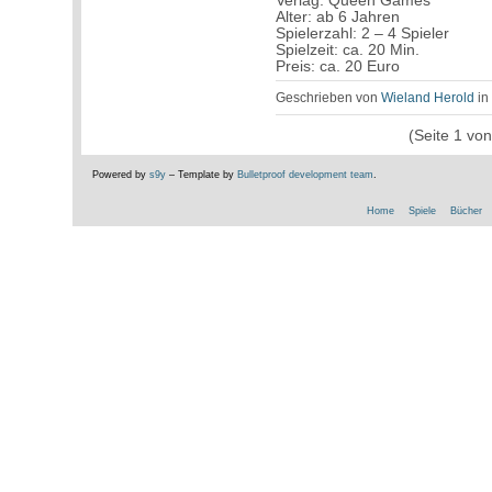
Verlag: Queen Games
Alter: ab 6 Jahren
Spielerzahl: 2 – 4 Spieler
Spielzeit: ca. 20 Min.
Preis: ca. 20 Euro
Geschrieben von
Wieland Herold
i
(Seite 1 vo
Powered by
s9y
– Template by
Bulletproof development team
.
Home
Spiele
Bücher