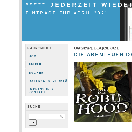
***** JEDERZEIT WIEDE
EINTRÄGE FÜR APRIL 2021
Dienstag, 6. April 2021
HAUPTMENÜ
DIE ABENTEUER D
HOME
SPIELE
BÜCHER
DATENSCHUTZERKLÄRUNG
IMPRESSUM &
KONTAKT
SUCHE