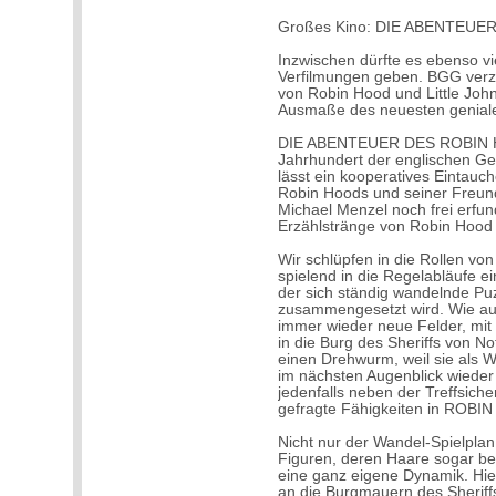
Großes Kino: DIE ABENTEU
Inzwischen dürfte es ebenso 
Verfilmungen geben. BGG verze
von Robin Hood und Little John
Ausmaße des neuesten geniale
DIE ABENTEUER DES ROBIN H
Jahrhundert der englischen Ges
lässt ein kooperatives Eintauc
Robin Hoods und seiner Freun
Michael Menzel noch frei erfund
Erzählstränge von Robin Hood
Wir schlüpfen in die Rollen vo
spielend in die Regelabläufe e
der sich ständig wandelnde Puz
zusammengesetzt wird. Wie au
immer wieder neue Felder, mit
in die Burg des Sheriffs von 
einen Drehwurm, weil sie als 
im nächsten Augenblick wieder
jedenfalls neben der Treffsic
gefragte Fähigkeiten in ROBI
Nicht nur der Wandel-Spielplan
Figuren, deren Haare sogar bei
eine ganz eigene Dynamik. Hier 
an die Burgmauern des Sherif