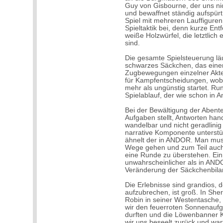
Guy von Gisbourne, der uns ni
und bewaffnet ständig aufspür
Spiel mit mehreren Lauffiguren i
Spieltaktik bei, denn kurze En
weiße Holzwürfel, die letztlic
sind.
Die gesamte Spielsteuerung läu
schwarzes Säckchen, das einer
Zugbewegungen einzelner Akteu
für Kampfentscheidungen, wobe
mehr als ungünstig startet. Ru
Spielablauf, der wie schon in A
Bei der Bewältigung der Abente
Aufgaben stellt, Antworten han
wandelbar und nicht geradlinig
narrative Komponente unterstü
ähnelt der in ANDOR. Man muss
Wege gehen und zum Teil auch
eine Runde zu überstehen. Ein 
unwahrscheinlicher als in AND
Veränderung der Säckchenbilanz
Die Erlebnisse sind grandios, 
aufzubrechen, ist groß. In She
Robin in seiner Westentasche
wir den feuerroten Sonnenau
durften und die Löwenbanner 
wir uns beseelt zurück und wa