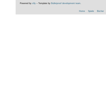
Powered by
s9y
– Template by
Bulletproof development team
.
Home
Spiele
Bücher