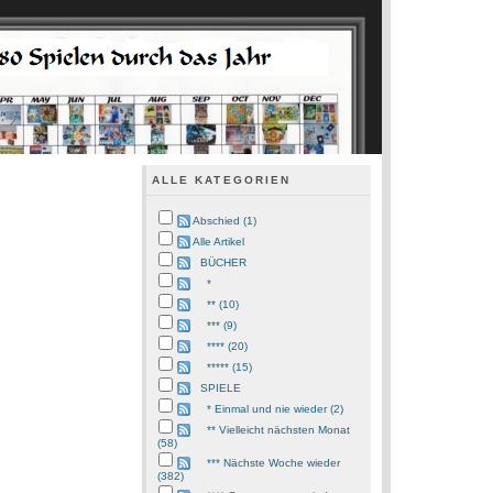
ALLE KATEGORIEN
Abschied (1)
Alle Artikel
BÜCHER
*
** (10)
*** (9)
**** (20)
***** (15)
SPIELE
* Einmal und nie wieder (2)
** Vielleicht nächsten Monat
(58)
*** Nächste Woche wieder
(382)