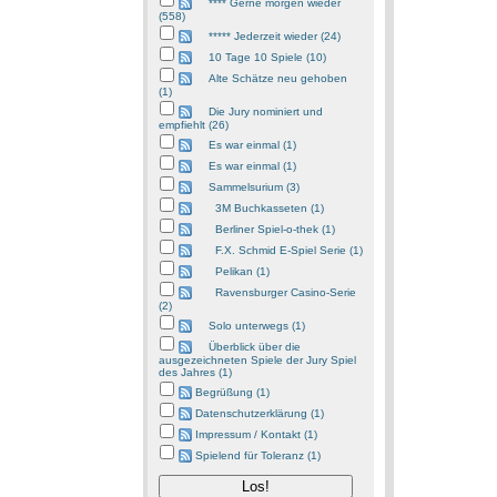
**** Gerne morgen wieder
(558)
***** Jederzeit wieder (24)
10 Tage 10 Spiele (10)
Alte Schätze neu gehoben
(1)
Die Jury nominiert und
empfiehlt (26)
Es war einmal (1)
Es war einmal (1)
Sammelsurium (3)
3M Buchkasseten (1)
Berliner Spiel-o-thek (1)
F.X. Schmid E-Spiel Serie (1)
Pelikan (1)
Ravensburger Casino-Serie
(2)
Solo unterwegs (1)
Überblick über die
ausgezeichneten Spiele der Jury Spiel
des Jahres (1)
Begrüßung (1)
Datenschutzerklärung (1)
Impressum / Kontakt (1)
Spielend für Toleranz (1)