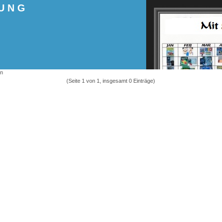
UNG
en
(Seite 1 von 1, insgesamt 0 Einträge)