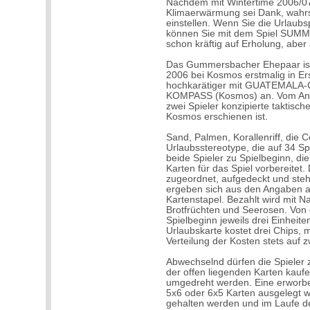
Nachdem mit Wintertime 2006/07 n
Klimaerwärmung sei Dank, wahrs
einstellen. Wenn Sie die Urlaubs
können Sie mit dem Spiel SUMM
schon kräftig auf Erholung, abe
Das Gummersbacher Ehepaar is
2006 bei Kosmos erstmalig in Er
hochkarätiger mit GUATEMALA-
KOMPASS (Kosmos) an. Vom Ansp
zwei Spieler konzipierte takti
Kosmos erschienen ist.
Sand, Palmen, Korallenriff, die 
Urlaubsstereotype, die auf 34 S
beide Spieler zu Spielbeginn, die
Karten für das Spiel vorbereitet.
zugeordnet, aufgedeckt und ste
ergeben sich aus den Angaben au
Kartenstapel. Bezahlt wird mit N
Brotfrüchten und Seerosen. Von 
Spielbeginn jeweils drei Einheite
Urlaubskarte kostet drei Chips, 
Verteilung der Kosten stets auf 
Abwechselnd dürfen die Spieler z
der offen liegenden Karten kaufe
umgedreht werden. Eine erworben
5x6 oder 6x5 Karten ausgelegt w
gehalten werden und im Laufe de