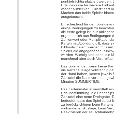
punkteträchtig platziert werden. E
Urlaubskasse für weitere Einkäu
wieder aufdecken. Zuletzt darf 
Machen das beide Spieler hinte
ausgetauscht.
Entscheidend für den Spielgewinn
einige Bedingungen zu beachten 
die erste gelegt ist, nur anliege
ergeben sich aus Bedingungen d
Zahlenwert oder Multiplikationsf
Karten mit Abbildung gilt, dass
Bildmotiv gelegt werden müssen.
Spieler die angegebenen Punktwe
werden. Wichtig sind dabei die M
manchmal aber auch Verdreifac
Das Spiel endet, wenn keine Ka
die Kartenauslage vollständig gefü
der Hand haben, kosten jeweils 
Zähltafel die Nase vorn hat, gew
Minuten SUMMERTIME.
Das Kartenmaterial vermittelt ein
Urlaubsstimmung, die Pappchips 
Zähltafel eine nette Dreingabe. D
bedeutet, dass das Spiel selbst k
zu berücksichtigen beim Kartens
vorhandenen Auslage, beim Verb
Reaktivieren der Tauschhandelsgü