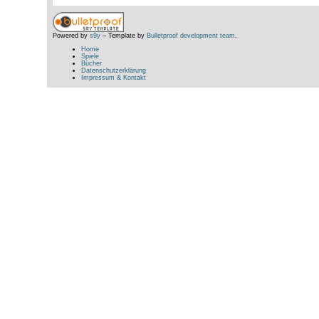
Powered by
s9y
– Template by
Bulletproof development team
.
Home
Spiele
Bücher
Datenschutzerklärung
Impressum & Kontakt