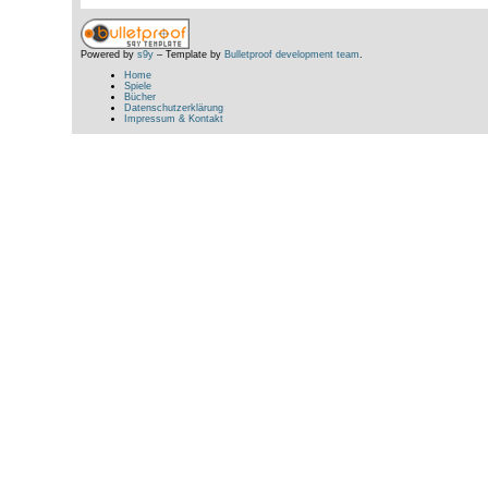
Powered by
s9y
– Template by
Bulletproof development team
.
Home
Spiele
Bücher
Datenschutzerklärung
Impressum & Kontakt