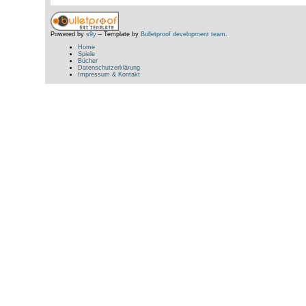
Powered by
s9y
– Template by
Bulletproof development team
.
Home
Spiele
Bücher
Datenschutzerklärung
Impressum & Kontakt