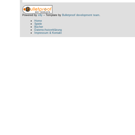
Powered by
s9y
– Template by
Bulletproof development team
.
Home
Spiele
Bücher
Datenschutzerklärung
Impressum & Kontakt