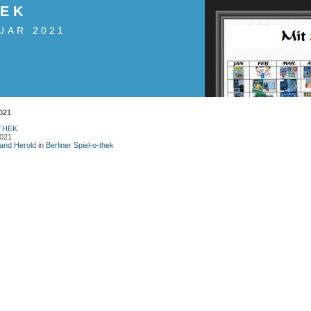
HEK
UAR 2021
021
THEK
2021
land Herold
in
Berliner Spiel-o-thek