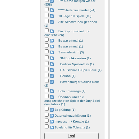
**** Gerne morgen wieder
(558)
***** Jederzeit wieder (24)
10 Tage 10 Spiele (10)
Alte Schätze neu gehoben
(1)
Die Jury nominiert und
empfiehlt (26)
Es war einmal (1)
Es war einmal (1)
Sammelsurium (3)
3M Buchkasseten (1)
Berliner Spiel-o-thek (1)
F.X. Schmid E-Spiel Serie (1)
Pelikan (1)
Ravensburger Casino-Serie
(2)
Solo unterwegs (1)
Überblick über die
ausgezeichneten Spiele der Jury Spiel
des Jahres (1)
Begrüßung (1)
Datenschutzerklärung (1)
Impressum / Kontakt (1)
Spielend für Toleranz (1)