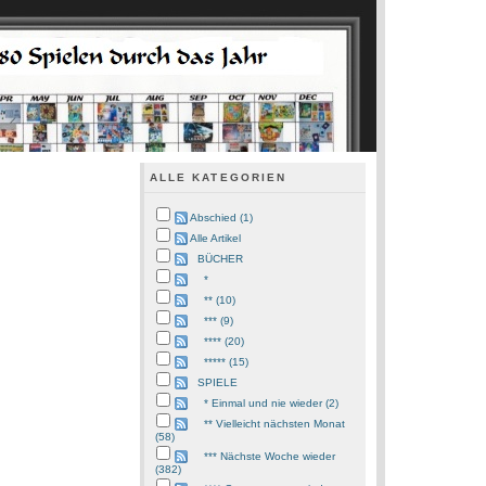
ALLE KATEGORIEN
Abschied (1)
Alle Artikel
BÜCHER
*
** (10)
*** (9)
**** (20)
***** (15)
SPIELE
* Einmal und nie wieder (2)
** Vielleicht nächsten Monat
(58)
*** Nächste Woche wieder
(382)