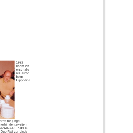
1992
nahm ich
erstmalig
als Juror
beim
Hippodice
rett für junge
erhin den zweiten
Ihr BANANA REPUBLIC
 Duo Ralf zur Linde