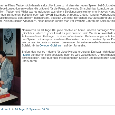
machte Klaus Teuber sich damals selbst Konkurrenz mit den vier neuen Spielen bei Goldsieber
Regelkonzeption entworfen, die prägend für die Folgezeit wurde. Ein scheinbar kompliziertes
uglich. Teuber und Müller war es gelungen, aus einem Siedlungsspiel ein kommunikatives Hand
ungen zu machen, bei dem jeder Würfelwurf Spannung erzeugte. Glück, Planung, Verhandlung
Spielregelseite den Spielern dargebracht, begleitet von einer hilfreichen Startaufstellung und 
m „Kleinen Siedler-Almanach“. Noch besser konnte man vor zwanzig Jahren ein Spiel gar ni
Nominieren für 10 Tage 10 Spiele möchte ich heute unseren damaligen Vor
„Spiel des Jahres“ Synes Ernst. Er präsentierte Ende Mai die Auswahlliste
Autorentreffen in Göttingen. In einer auffordernden Rede ermutigte er Aut
den Spielern mit anspruchsvolleren Produkten mehr zuzumuten. Synes Ern
wie damals, Akzente zu setzen. Lesenswert ist seine aktuelle Auseinander
Spielekritik im
Oktober-Spielraum
auf der Juryseite.
Stefan, das war es – danke für diese Herausforderung! Du hast mich dabei
Rubrik
auf meiner Seite gebracht, denn es wird weitergehen. Unregelmäßi
chronologisch, aber punktuell mit besonderen Spielen und besonderen Beg
und Autoren.
nd Herold
in
10 Tage 10 Spiele
um
06:06