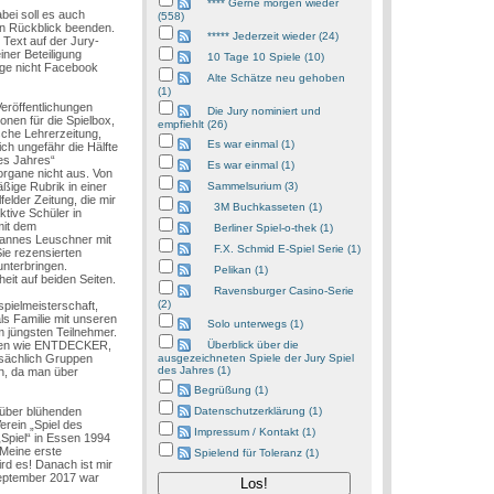
**** Gerne morgen wieder
bei soll es auch
(558)
en Rückblick beenden.
***** Jederzeit wieder (24)
 Text auf der Jury-
iner Beteiligung
10 Tage 10 Spiele (10)
age nicht Facebook
Alte Schätze neu gehoben
(1)
Veröffentlichungen
Die Jury nominiert und
onen für die Spielbox,
empfiehlt (26)
tsche Lehrerzeitung,
Es war einmal (1)
ch ungefähr die Hälfte
es Jahres“
Es war einmal (1)
organe nicht aus. Von
ßige Rubrik in einer
Sammelsurium (3)
felder Zeitung, die mir
3M Buchkasseten (1)
ktive Schüler in
mit dem
Berliner Spiel-o-thek (1)
annes Leuschner mit
F.X. Schmid E-Spiel Serie (1)
Sie rezensierten
unterbringen.
Pelikan (1)
eit auf beiden Seiten.
Ravensburger Casino-Serie
(2)
pielmeisterschaft,
als Familie mit unseren
Solo unterwegs (1)
m jüngsten Teilnehmer.
ielen wie ENTDECKER,
Überblick über die
tsächlich Gruppen
ausgezeichneten Spiele der Jury Spiel
des Jahres (1)
n, da man über
Begrüßung (1)
 über blühenden
Datenschutzerklärung (1)
erein „Spiel des
Impressum / Kontakt (1)
Spiel“ in Essen 1994
 Meine erste
Spielend für Toleranz (1)
d es! Danach ist mir
September 2017 war