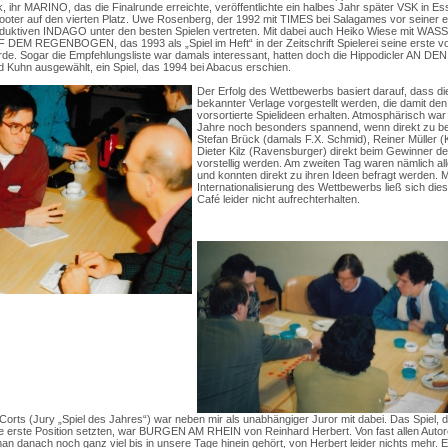
 ihr MARINO, das die Finalrunde erreichte, veröffentlichte ein halbes Jahr später VSK in E
cooter auf den vierten Platz. Uwe Rosenberg, der 1992 mit TIMES bei Salagames vor seiner e
eduktiven INDAGO unter den besten Spielen vertreten. Mit dabei auch Heiko Wiese mit W
 DEM REGENBOGEN, das 1993 als „Spiel im Heft“ in der Zeitschrift Spielerei seine erste v
urde. Sogar die Empfehlungsliste war damals interessant, hatten doch die Hippodicler AN 
d Kuhn ausgewählt, ein Spiel, das 1994 bei Abacus erschien.
Der Erfolg des Wettbewerbs basiert darauf, dass d
bekannter Verlage vorgestellt werden, die damit den 
vorsortierte Spielideen erhalten. Atmosphärisch wa
Jahre noch besonders spannend, wenn direkt zu b
Stefan Brück (damals F.X. Schmid), Reiner Müller 
Dieter Kilz (Ravensburger) direkt beim Gewinner 
vorstellig werden. Am zweiten Tag waren nämlich al
und konnten direkt zu ihren Ideen befragt werden. M
Internationalisierung des Wettbewerbs ließ sich di
Café leider nicht aufrechterhalten.
orts (Jury „Spiel des Jahres“) war neben mir als unabhängiger Juror mit dabei. Das Spiel, da
e erste Position setzten, war BURGEN AM RHEIN von Reinhard Herbert. Von fast allen Autor
an danach noch ganz viel bis in unsere Tage hinein gehört, von Herbert leider nichts mehr. Ei