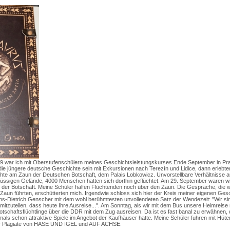
989 war ich mit Oberstufenschülern meines Geschichtsleistungskurses Ende September in Pr
h die jüngere deutsche Geschichte sein mit Exkursionen nach Terezín und Lidice, dann erlebt
hte am Zaun der Deutschen Botschaft, dem Palais Lobkowicz. Unvorstellbare Verhältnisse au
ssigen Gelände, 4000 Menschen hatten sich dorthin geflüchtet. Am 29. September waren w
r der Botschaft. Meine Schüler halfen Flüchtenden noch über den Zaun. Die Gespräche, die wi
aun führten, erschütterten mich. Irgendwie schloss sich hier der Kreis meiner eigenen Ges
s-Dietrich Genscher mit dem wohl berühmtesten unvollendeten Satz der Wendezeit: "Wir si
tzuteilen, dass heute Ihre Ausreise...". Am Sonntag, als wir mit dem Bus unsere Heimreise
Botschaftsflüchtlinge über die DDR mit dem Zug ausreisen. Da ist es fast banal zu erwähnen,
ls schon attraktive Spiele im Angebot der Kaufhäuser hatte. Meine Schüler fuhren mit Hüte
ter Plagiate von HASE UND IGEL und AUF ACHSE.