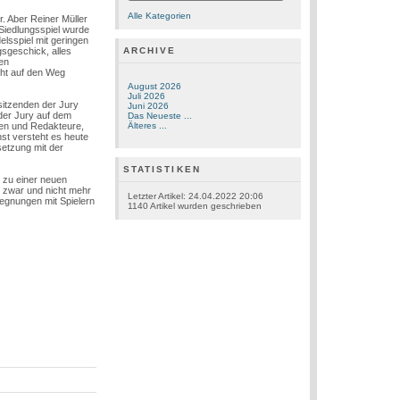
Alle Kategorien
. Aber Reiner Müller
 Siedlungsspiel wurde
elsspiel mit geringen
sgeschick, alles
ARCHIVE
den
cht auf den Weg
August 2026
Juli 2026
sitzenden der Jury
Juni 2026
 der Jury auf dem
Das Neueste ...
oren und Redakteure,
Älteres ...
st versteht es heute
setzung mit der
STATISTIKEN
 zu einer neuen
g zwar und nicht mehr
Letzter Artikel:
24.04.2022 20:06
egnungen mit Spielern
1140
Artikel wurden geschrieben