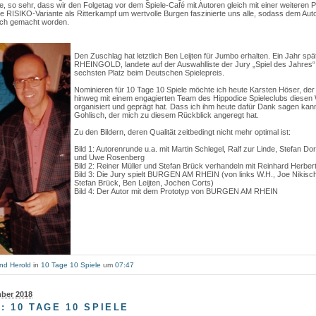
e, so sehr, dass wir den Folgetag vor dem Spiele-Café mit Autoren gleich mit einer weitere
e RISIKO-Variante als Ritterkampf um wertvolle Burgen faszinierte uns alle, sodass dem Auto
ch gemacht worden.
Den Zuschlag hat letztlich Ben Leijten für Jumbo erhalten. Ein Jahr spä
RHEINGOLD, landete auf der Auswahlliste der Jury „Spiel des Jahres“
sechsten Platz beim Deutschen Spielepreis.
Nominieren für 10 Tage 10 Spiele möchte ich heute Karsten Höser, de
hinweg mit einem engagierten Team des Hippodice Spieleclubs diesen
organisiert und geprägt hat. Dass ich ihm heute dafür Dank sagen kan
Gohlisch, der mich zu diesem Rückblick angeregt hat.
Zu den Bildern, deren Qualität zeitbedingt nicht mehr optimal ist:
Bild 1: Autorenrunde u.a. mit Martin Schlegel, Ralf zur Linde, Stefan D
und Uwe Rosenberg
Bild 2: Reiner Müller und Stefan Brück verhandeln mit Reinhard Herber
Bild 3: Die Jury spielt BURGEN AM RHEIN (von links W.H., Joe Nikisch,
Stefan Brück, Ben Leijten, Jochen Corts)
Bild 4: Der Autor mit dem Prototyp von BURGEN AM RHEIN
nd Herold
in
10 Tage 10 Spiele
um
07:47
mber 2018
: 10 TAGE 10 SPIELE