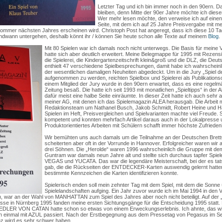
Letzter Tag und ich bin immer noch in den 90ern. Da
bleiben, denn Mitte der 90er Jahre möchte ich dies
Wer mehr lesen möchte, den verweise ich auf einen
Seite, mit dem ich auf 25 Jahre Preisvergabe mit me
Sommer nächsten Jahres erscheinen wird. Christoph Post hat angeregt, dass ich diese 10 T
endwann untergehen, deshalb könnt ihr / können Sie heute schon alle Texte auf meinem
Blog
.
Mit 80 Spielen war ich damals noch nicht unterwegs. Die Basis für meine 
hatte sich aber deutlich erweitert. Meine Belegmappe für 1995 mit Rezensi
die Spielerei, die Kindergartenzeitschrift klein&groß und die DLZ, die Deu
enthielt 47 verschiedene Spielbesprechungen, damit habe ich wahrscheinli
der wesentlichen damaligen Neuheiten abgedeckt. Um in die Jury „Spiel d
aufgenommen zu werden, reichten Spielbox und Spielerei als Publikations
einem Mitglied der Jury wurde in den 90ern erwartet, dass es eine regelmä
Zeitung besaß. Die hatte ich seit 1993 mit monatlichen „Spieltipps“ in der Al
dafür meist eine halbe Seite einräumte. In dieser Zeit hatte ich auch sehr a
meiner AG, mit denen ich das Spielemagazin ALEA herausgab. Die Arbeit 
Redaktionsteam um Nathanel Busch, Jakob Schmidt, Robert Heine und H
Spielen im Heft, Preisvergleichen und Spielvarianten machte viel Freude. 
kompetent und konnten mehrfach Artikel daraus auch in der Lokalpresse 
Produktorientiertes Arbeiten mit Schülern schafft immer höchste Zufriedenh
Wir bemühten uns auch damals um die Teilnahme an der Deutschen Bretts
scheiterten aber oft in der Vorrunde in Hannover. Erfolgreicher waren wir 
drei Söhnen. Die „Herolde“ waren 1996 wahrscheinlich die Gruppe mit de
Guntram war damals neun Jahre alt und stellte sich durchaus tapfer Sp
VEGAS und YUCATA. Das war die legendäre Meisterschaft, bei der es ta
gab, die die Rückseiten der ENTDECKER-Karten auswendig gelernt hatte
bestimmte Kennzeichen die Karten identifizieren konnte.
Spielerisch enden soll mein zehnter Tag mit dem Spiel, mit dem die Sonne
Spielelandschaften aufging. Ein Jahr zuvor wurde ich im Mai 1994 in den V
war an der Wahl von MANHATTAN zum Spiel des Jahres aber noch nicht beteiligt. Auf der „
se in Nürnberg 1995 fanden meine ersten Sichtungsgänge für die Entscheidung 1995 statt.
EDLER VON CATAN hatte schon so etwas von einem Erweckungserlebnis. Ich ahnte, das wir
och einmal mit AZUL passiert. Nach der Erstbegegnung aus dem Pressetag von Pegasus im 
enz wird es sehr schwer haben.