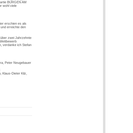
n Partie BURGEN AM
r wohl viele
ter erschien es als
 und erreichte den
r über zwei Jahrzehnte
 Wettbewerb
n, verdanke ich Stefan
orra, Peter Neugebauer
t
 Klaus-Dieter Kilz,