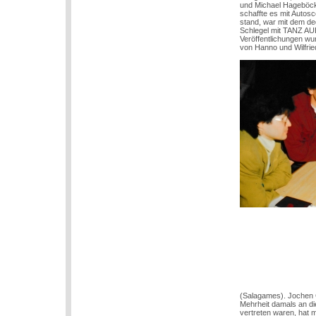
und Michael Hageböck,
schaffte es mit Autos
stand, war mit dem d
Schlegel mit TANZ AUF
Veröffentlichungen w
von Hanno und Wilfrie
(Salagames). Jochen C
Mehrheit damals an di
vertreten waren, hat m