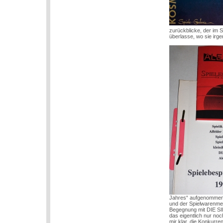
zurückblicke, der im 
überlasse, wo sie irg
Jahres“ aufgenommen, 
und der Spielwarenmes
Begegnung mit DIE SI
das eigentlich nur n
mir klar, die Konkurr