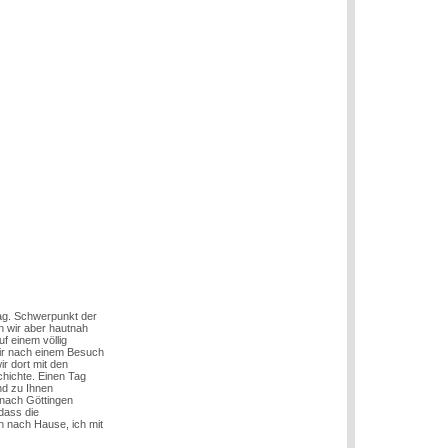
ag. Schwerpunkt der
en wir aber hautnah
f einem völlig
ir nach einem Besuch
r dort mit den
chichte. Einen Tag
nd zu Ihnen
 nach Göttingen
 dass die
n nach Hause, ich mit