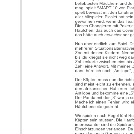
beliebtesten Mädchen- und Ju
mag, spielt SMART 10 von Piatni
spielt bewusst mit den Erfah
aller Mitspieler. Picolet hat se
gewonnen wird, wenn das Team n
Dieses Changieren mit Pokerje
Häufchen, das auch das Cover w
das hätte auch erwachsener g
Nun aber endlich zum Spiel. 
mehreren Situationsalternativen
Zoo mit deinen Kindern. Nenne e
bis ‚du kriegst sie nicht weg d
Zahlenkarte zwischen eins bis 
Zahl eine Antwort. Mit meiner 
dann höre ich noch „Antilope“, 
Der Käpten muss nun die richti
sind meist leicht zu erkennen, 
den afrikanischen Huftieren. I
Antilope und bekomme eine „5“ g
Der Panda mit der „8“ war ja s
Mache ich einen Fehler, wird e
Häufchenseite gedreht.
Wir spielen nach Regel fünf R
Käpten sein müssen. Die Häufche
interessanter sind die Spielrun
Einschätzungen verlangen. Da 
muss das erste Geräusch, das i