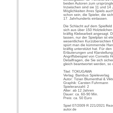
beiden Autoren zum ursprünglic
Inzwischen sind sie 11 und 14 
Möglichkeiten ihres Spiels auch
schon sein, die Spieler, die s
17. Jahrhunderts einlassen.
Die Schlacht auf dem Spielfeld 
sich aus über 150 Holzteilchen 
kräftig Klebearbeit angesagt.
lassen, nur der Spielplan ist et
wesentlichen Kurzübersichten 
spürt man die kümmernde Hand 
kräftig unterstützt hat. Für den
Erläuterungen und Klarstellung
Angriffsbeispiel von Cornetts 
Detailfragen, die Sie sich siche
gleich beantwortet werden, so 
Titel: TOKUGAWA
Verlag: Bambus Spieleverlag
Autor: Tizian Blumenthal & Vikt
Graphik: Carsten Fuhrmann
Spieleranzahl: 2
Alter: ab 12 Jahren
Dauer: ca. 60-90 Min.
Preis: ca. 50 Euro
Spiel 07/2009 R 221/2021 Reze
autor.de