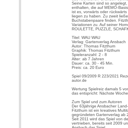
Seine Karten sind so angelegt,
enthalten, die auf MEMO-Basis 
ist es, vorwärts oder rückwärts 
liegen zu haben. Zu zweit ließ
Buchstabenpaare finden. Fitzt
Variationen zu. Auf seiner Ho
ROULETTE, PUZZLE, SCHAFK
Titel: WAU WAU
Verlag: Gartenverlag Ansbach
Autor: Thomas Fitzthum
Graphik: Thomas Fitzthum
Spieleranzahl: 2 - 8
Alter: ab 7 Jahren
Dauer: ca. 30 - 45 Min.
Preis: ca. 20 Euro
Spiel 09/2009 R 223/2021 Reze
autor.de
Wertung Spielreiz damals 5 vo
das entspricht: Nächste Woche
Zum Spiel und zum Autoren
Der 63jährige Ansbacher Land-
Fitzthum ist ein kreatives Mul
gegründeten Gartenverlag ab 20
Seit 2011 wird das Spiel von d
vertrieben, bereits seit 2009 
Ansbach das Spiel.