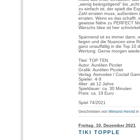
„wenig beängstigend“ bis „echt
zu einfach ist, der spielt die 
Zahl erraten muss, außerdem d
erraten. Wenn es das schafft, 
gewisse Nähe zu PERFECT MAT
Warschs Idee ist hier schnörke
Spannend ist es immer dann, 
liegen und die Nuancen eine Ro
ganz unauffällig in die Top 10 
Wertung: Gerne morgen wiede
Titel: TOP TEN
Autor: Aurélien Picolet
Grafik: Aurélien Picolet
Verlag: Asmodee / Coctail Ga
Spieler: 4-9
Alter: ab 12 Jahre
Spieldauer: ca. 30 Minuten
Preis: ca. 19 Euro
Spiel 74/2021
Geschrieben von
Wieland Herold
i
Freitag, 10. Dezember 2021
TIKI TOPPLE