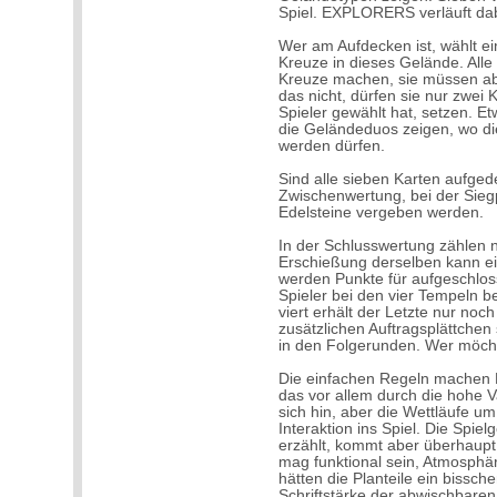
Spiel. EXPLORERS verläuft dab
Wer am Aufdecken ist, wählt ei
Kreuze in dieses Gelände. Alle
Kreuze machen, sie müssen ab
das nicht, dürfen sie nur zwei 
Spieler gewählt hat, setzen. E
die Geländeduos zeigen, wo di
werden dürfen.
Sind alle sieben Karten aufged
Zwischenwertung, bei der Sieg
Edelsteine vergeben werden.
In der Schlusswertung zählen 
Erschießung derselben kann ei
werden Punkte für aufgeschlos
Spieler bei den vier Tempeln b
viert erhält der Letzte nur no
zusätzlichen Auftragsplättchen
in den Folgerunden. Wer möchte
Die einfachen Regeln machen
das vor allem durch die hohe V
sich hin, aber die Wettläufe 
Interaktion ins Spiel. Die Spie
erzählt, kommt aber überhaupt 
mag funktional sein, Atmosphär
hätten die Planteile ein bissch
Schriftstärke der abwischbaren 