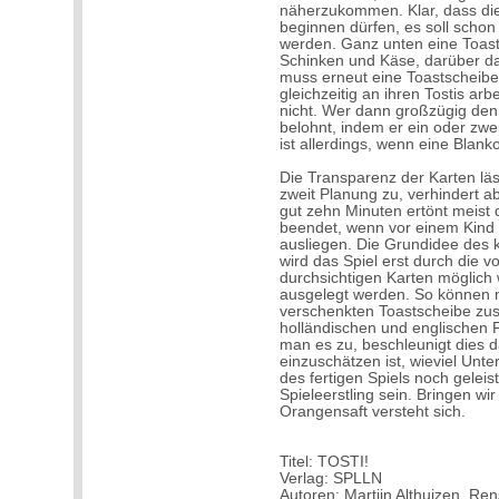
näherzukommen. Klar, dass die
beginnen dürfen, es soll schon
werden. Ganz unten eine Toast
Schinken und Käse, darüber d
muss erneut eine Toastscheibe
gleichzeitig an ihren Tostis ar
nicht. Wer dann großzügig den
belohnt, indem er ein oder zwei
ist allerdings, wenn eine Blan
Die Transparenz der Karten läs
zweit Planung zu, verhindert 
gut zehn Minuten ertönt meist 
beendet, wenn vor einem Kind 
ausliegen. Die Grundidee des kl
wird das Spiel erst durch die 
durchsichtigen Karten möglich 
ausgelegt werden. So können n
verschenkten Toastscheibe zus
holländischen und englischen F
man es zu, beschleunigt dies d
einzuschätzen ist, wieviel Unt
des fertigen Spiels noch geleis
Spieleerstling sein. Bringen wir
Orangensaft versteht sich.
Titel: TOSTI!
Verlag: SPLLN
Autoren: Martijn Althuizen, Ren