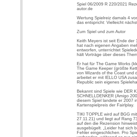
Spiel 06/2009 R 220/2021 Reze
autor.de
Wertung Spielreiz damals 4 vo
das entspricht: Vielleicht näc
Zum Spiel und zum Autor
Keith Meyers ist seit Ende der 
hat nach eigenen Angaben mehr 
entworfen, unterrichtet Spiele
hält Vorträge über dieses The
Er hat für The Game Works (kle
The Game Keeper (größte Kette
von Wizards of the Coast und 
arbeitet er mit IELLO USA zu
Republic sein eigenes Spieleha
Bekannt sind Spiele wie DER 
SCHNELLDENKER (Amigo 2006)
diesem Spiel landete er 2007 i
Kartenspielpreis der Fairlplay.
TIKI TOPPLE wird auf BGG mit 
27.11.21) und liegt auf Rang 7
auf den die Rezension hinweist
ausgebügelt. „Leider hat sich b
Fehler eingeschlichen. Pro Spi