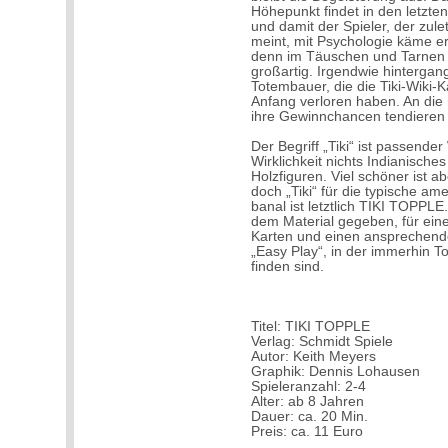
Höhepunkt findet in den letzten
und damit der Spieler, der zule
meint, mit Psychologie käme er 
denn im Täuschen und Tarnen 
großartig. Irgendwie hintergan
Totembauer, die die Tiki-Wiki-K
Anfang verloren haben. An die
ihre Gewinnchancen tendieren 
Der Begriff „Tiki“ ist passende
Wirklichkeit nichts Indianische
Holzfiguren. Viel schöner ist a
doch „Tiki“ für die typische ame
banal ist letztlich TIKI TOPPLE
dem Material gegeben, für einen
Karten und einen ansprechende
„Easy Play“, in der immerhin 
finden sind.
Titel: TIKI TOPPLE
Verlag: Schmidt Spiele
Autor: Keith Meyers
Graphik: Dennis Lohausen
Spieleranzahl: 2-4
Alter: ab 8 Jahren
Dauer: ca. 20 Min.
Preis: ca. 11 Euro