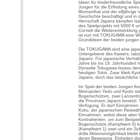
Ideen für kinderfreundliche Sp
Jungen für die Erfindung eines 
Blumenthal und der elfjährige V
Geschichte beschäftigt und in
Herrschaft Japans kämpfen las
des Spielprojekts mit 5000 € un
Cornett die Weiterentwicklung
ist nun mit TOKUGAWA eine Wei
Grundideen der beiden jungen A
Die TOKUGAWA sind eine japani
Untergebene des Kaisers, tats
Japans. Für japanische Verhält
Jahre bis ins 19. Jahrhundert h
Dynastie Tokugawa Ieyasu den
heutigen Tokio. Zwar blieb Kyot
Japans, doch das tatsächliche
Im Spiel der beiden Jungen fi
Metropolen Yedo und Kyoto statt
Bogenschützen, zwei Lanzent
die Provinzen Japans besetzt. W
Verfügung. Er darf Einnahmen k
Koku, der japanischen Reiswäh
Einnahmen, wobei diese aber b
Kontrahenten, um zum Beispiel
Bogenschütze (Kampfwert 0) ko
(Kampfwert 1) zwei und ein Sc
dritte Aktionsmöglichkeit blei
deren Bewegung. Einheiten dürf