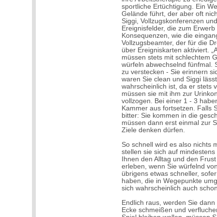
sportliche Ertüchtigung. Ein W
Gelände führt, der aber oft ni
Siggi, Vollzugskonferenzen und 
Ereignisfelder, die zum Erwerb
Konsequenzen, wie die eingangs
Vollzugsbeamter, der für die Dr
über Ereigniskarten aktiviert. 
müssen stets mit schlechtem G
würfeln abwechselnd fünfmal. 
zu verstecken - Sie erinnern si
waren Sie clean und Siggi lässt
wahrscheinlich ist, da er stets 
müssen sie mit ihm zur Urinkont
vollzogen. Bei einer 1 - 3 hab
Kammer aus fortsetzen. Falls S
bitter: Sie kommen in die gesc
müssen dann erst einmal zur S
Ziele denken dürfen.
So schnell wird es also nichts
stellen sie sich auf mindesten
Ihnen den Alltag und den Frus
erleben, wenn Sie würfelnd vo
übrigens etwas schneller, sofe
haben, die in Wegepunkte umge
sich wahrscheinlich auch schon
Endlich raus, werden Sie dann
Ecke schmeißen und verfluchen.