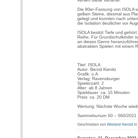
verliert diese Variante.
Die 80er-Fassung von ISOLA wa
gelben Steine, diesmal aus Plas
gelegt und konnten nach unten
die Isolation deutlicher vor Aug
ISOLA besitzt Tiefe und gehört 
Reihe. Für Grundschulkinder is
an dieses Genre heranzuführe
abstrakten Spielen mit einem R
Titel: ISOLA
Autor: Bernd Kienitz
Grafik: o.A.
Verlag: Ravensburger
Spielerzahl: 2
Alter: ab 8 Jahren
Spieldauer: ca. 15 Minuten
Preis: ca. 20 DM
Wertung: Nächste Woche wied
Sammelsurium 50 – S50/2021
Geschrieben von
Wieland Herold
i