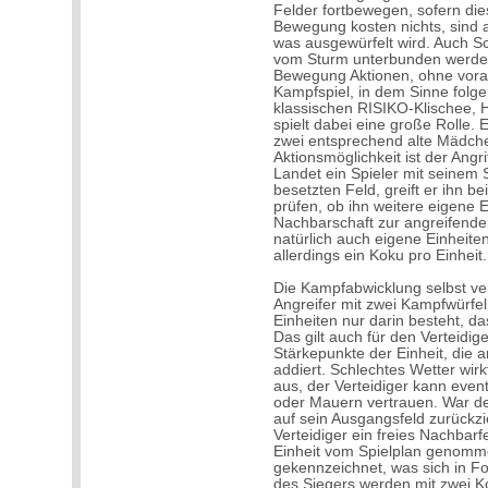
Felder fortbewegen, sofern die
Bewegung kosten nichts, sind 
was ausgewürfelt wird. Auch Sc
vom Sturm unterbunden werden.
Bewegung Aktionen, ohne vo
Kampfspiel, in dem Sinne folg
klassischen RISIKO-Klischee,
spielt dabei eine große Rolle.
zwei entsprechend alte Mädchen
Aktionsmöglichkeit ist der Angri
Landet ein Spieler mit seine
besetzten Feld, greift er ihn b
prüfen, ob ihn weitere eigene E
Nachbarschaft zur angreifenden
natürlich auch eigene Einheite
allerdings ein Koku pro Einheit.
Die Kampfabwicklung selbst ver
Angreifer mit zwei Kampfwürfeln
Einheiten nur darin besteht, da
Das gilt auch für den Verteidi
Stärkepunkte der Einheit, die an
addiert. Schlechtes Wetter wir
aus, der Verteidiger kann eve
oder Mauern vertrauen. War der
auf sein Ausgangsfeld zurückzi
Verteidiger ein freies Nachbarf
Einheit vom Spielplan genomm
gekennzeichnet, was sich in F
des Siegers werden mit zwei Ko