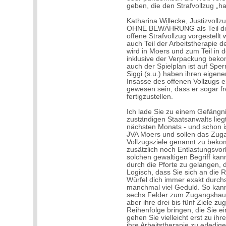
geben, die den Strafvollzug „h
Katharina Willecke, Justizvollz
OHNE BEWÄHRUNG als Teil der Ö
offene Strafvollzug vorgestellt 
auch Teil der Arbeitstherapie d
wird in Moers und zum Teil in d
inklusive der Verpackung beko
auch der Spielplan ist auf Sper
Siggi (s.u.) haben ihren eigene
Insasse des offenen Vollzugs e
gewesen sein, dass er sogar fre
fertigzustellen.
Ich lade Sie zu einem Gefängn
zuständigen Staatsanwalts liegt
nächsten Monats - und schon is
JVA Moers und sollen das Zuga
Vollzugsziele genannt zu beko
zusätzlich noch Entlastungsv
solchen gewaltigen Begriff kan
durch die Pforte zu gelangen, 
Logisch, dass Sie sich an die R
Würfel dich immer exakt durch
manchmal viel Geduld. So kann
sechs Felder zum Zugangshaus
aber ihre drei bis fünf Ziele zug
Reihenfolge bringen, die Sie 
gehen Sie vielleicht erst zu i
ihre Arbeitstherapie zu erledi