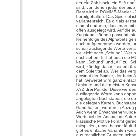
der ein Zählblock, ein Stift u
sind, von denen jeder der bis z
Rest wird in ROMMÉ-Manier - Z
bereitgehalten. Das Spielziel 
variantenreich. Es gilt als ers
einmal dadurch, dass man mit 
offen ausgelegt wird. Auf die 
Zugstapel können passend, ste
Reihenfolge des Alphabets gele
auch aufgenommen werden, um 
schon ausliegende Worte verlä
vielleicht noch „Schund“. Wer
nachziehen. Er hat auch die M
kann „Schund“ und „All“ zu „Sc
wird, kündigt das mit einem ü
dem Spieltitel ab. Wer das ver
gewinnt der Spieler, der beim 
hat. Gewertet wird ganz einfach
Umlaute und die meisten Kons
XYZ drei Punkte. Diese werden 
ausliegende Worte kann doppel
angelegten Buchstaben, die der
die gelegten Karten. Buchstab
Hand halten, werden in Abzug 
Auch wenn Erwachsenenrunden
Wortspiel des Ansbacher Autors
klassische Motive kommt gerade
mitspielen, umso besser läuft 
gibt es einfache Varianten wi
aus rechtlichen Gründen schne