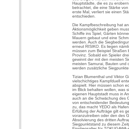
Hauptstädte, die es zu erobern
betrachtet, die eine Stärke von
erste Mal, verliert sie einen St
entschieden.
Die Kampfbeschreibung hat ang
Aktionsmöglichkeit geben mus
Schiffe ins Spiel, Gärten kön
Mauern gebaut und eine Schmi
werden. Auch die Siegbedingung
erneut RISIKO. Es liegen nämli
müssen zum Beispiel Straßen b
Provinz. Sobald ein Spieler drei
gewinnt der mit den meisten Si
meisten Samurai, Bauten und d
werden zusätzliche Siegpunkte
Tizian Blumenthal und Viktor Gi
vielschichtiges Kampfduell ent
abspielt. Hier müssen schon ec
im Blick behalten wollen, was s
eigenen Hauptstadt muss in A
auch an die Schwächung des G
von entscheidender Bedeutung
zu, das macht YEDO als Hafenst
Erfüllung der Aufträge gilt es
voranzutreiben oder den des G
Absolvierung des dritten Auftr
Siegpunktstand zu diesem Zeitp
Einstiegsalter für TOKUGAWA e