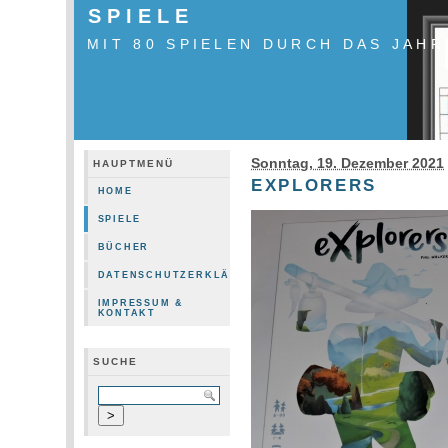
SPIELE
MIT 80 SPIELEN DURCH DAS JAHR
Sonntag, 19. Dezember 2021
HAUPTMENÜ
EXPLORERS
HOME
SPIELE
BÜCHER
DATENSCHUTZERKLÄRUNG
IMPRESSUM &
KONTAKT
SUCHE