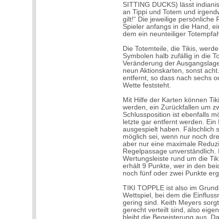
SITTING DUCKS) lässt indianis
an Tippi und Totem und irgendw
gilt!“ Die jeweilige persönliche
Spieler anfangs in die Hand, e
dem ein neunteiliger Totempfah
Die Totemteile, die Tikis, wer
Symbolen halb zufällig in die 
Veränderung der Ausgangslage e
neun Aktionskarten, sonst acht
entfernt, so dass nach sechs 
Wette feststeht.
Mit Hilfe der Karten können Tik
werden, ein Zurückfallen um zw
Schlussposition ist ebenfalls m
letzte gar entfernt werden. Ei
ausgespielt haben. Fälschlich s
möglich sei, wenn nur noch drei
aber nur eine maximale Reduzie
Regelpassage unverständlich. 
Wertungsleiste rund um die Tiki
erhält 9 Punkte, wer in den bei
noch fünf oder zwei Punkte erg
TIKI TOPPLE ist also im Grun
Wettspiel, bei dem die Einflus
gering sind. Keith Meyers sorg
gerecht verteilt sind, also eige
bleibt die Begeisterung aus. D