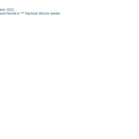
mber 2021
land Herold
in
*** Nächste Woche wieder