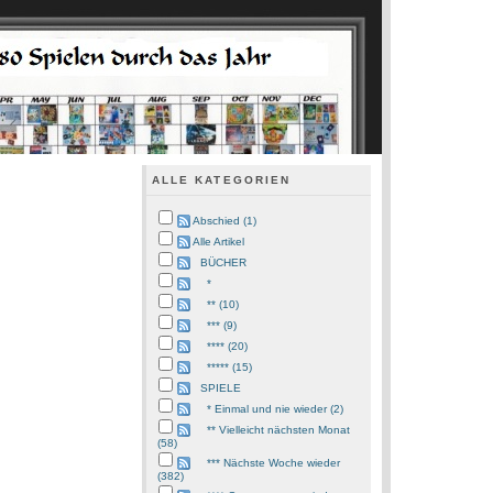
ALLE KATEGORIEN
Abschied (1)
Alle Artikel
BÜCHER
*
** (10)
*** (9)
**** (20)
***** (15)
SPIELE
* Einmal und nie wieder (2)
** Vielleicht nächsten Monat
(58)
*** Nächste Woche wieder
(382)