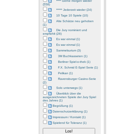
**** Gerne morgen wieder
(558)
***** Jederzeit wieder (24)
10 Tage 10 Spiele (10)
Alte Schätze neu gehoben
(1)
Die Jury nominiert und
empfiehlt (26)
Es war einmal (1)
Es war einmal (1)
Sammelsurium (3)
3M Buchkasseten (1)
Berliner Spiel-o-thek (1)
F.X. Schmid E-Spiel Serie (1)
Pelikan (1)
Ravensburger Casino-Serie
(2)
Solo unterwegs (1)
Überblick über die
ausgezeichneten Spiele der Jury Spiel
des Jahres (1)
Begrüßung (1)
Datenschutzerklärung (1)
Impressum / Kontakt (1)
Spielend für Toleranz (1)