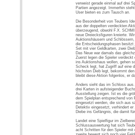
verweist gerade einmal auf drei 
Partien angezeigt. Immerhin steh
User bieten es zum Tausch an.
Die Besonderheit von Teubers Ide
aus der doppelten verdeckten Akti
überzeugend, obwohl F.X. SCHMID
neue Dreiecksfiguren kreierte. W
Auktionshäusern und Schlössern, 
die Entscheidungsphasen besitzt j
Set mit vier Geldkarten, zwei Die
Das Neue war damals das gleichze
Zuerst legen die Spieler verdeckt 
ins Auktionshaus wollen, gehen s
Scheck legt, hat Zugriff auf eine
höchsten Dieb legt, bekommt den
bleibt diese Aktion folgenlos, er
Anders sieht das im Schloss aus.
drei Karten in aufsteigender Buch
Ausstellung zeigen. Ist es die gr
dem Spielplan entsprechend von 
eingesetzt werden, die sich aus s
Detektiv eingesetzt, verhindert er
Diebe ins Gefängnis, die damit für
Landet eine Spielfigur im Zielbe
Schlussauswertung hat sich Teub
acht Schritten für den Spieler mi
zweite bewegt sich noch vier Feld