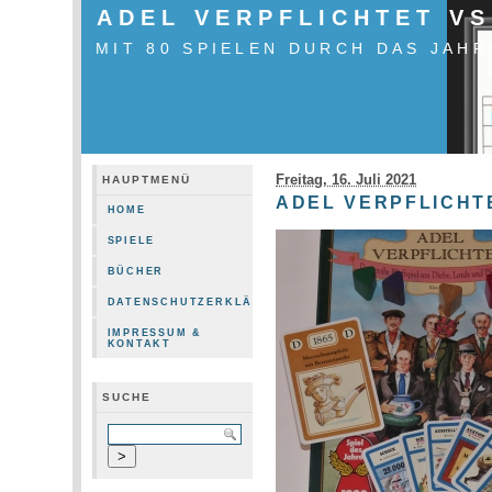
ADEL VERPFLICHTET VS.
MIT 80 SPIELEN DURCH DAS JAHR
Freitag, 16. Juli 2021
HAUPTMENÜ
ADEL VERPFLICHTE
HOME
SPIELE
BÜCHER
DATENSCHUTZERKLÄRUNG
IMPRESSUM &
KONTAKT
SUCHE