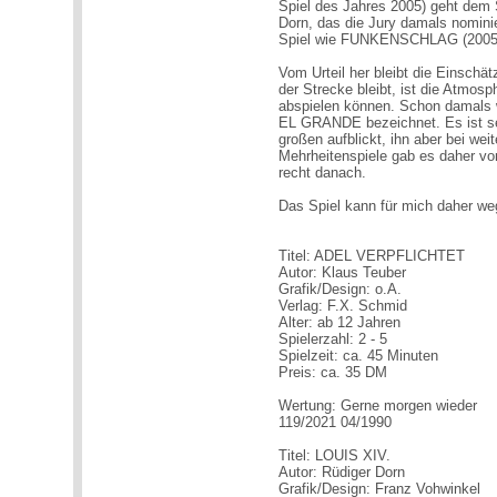
Spiel des Jahres 2005) geht de
Dorn, das die Jury damals nominie
Spiel wie FUNKENSCHLAG (2005 n
Vom Urteil her bleibt die Einschä
der Strecke bleibt, ist die Atmosph
abspielen können. Schon damals 
EL GRANDE bezeichnet. Es ist se
großen aufblickt, ihn aber bei wei
Mehrheitenspiele gab es daher vo
recht danach.
Das Spiel kann für mich daher we
Titel: ADEL VERPFLICHTET
Autor: Klaus Teuber
Grafik/Design: o.A.
Verlag: F.X. Schmid
Alter: ab 12 Jahren
Spielerzahl: 2 - 5
Spielzeit: ca. 45 Minuten
Preis: ca. 35 DM
Wertung: Gerne morgen wieder
119/2021 04/1990
Titel: LOUIS XIV.
Autor: Rüdiger Dorn
Grafik/Design: Franz Vohwinkel