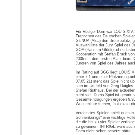
Für Rüdiger Dorn war LOUIS XIV. 
Treppchen des Deutschen Spiele
GENUA (Alea) den Bronzeplatz, gle
Auswahlliste der Jury Spiel des J
GOA (Hans im Glück), ohne Liste
Kooperation mit Stefan Brück von
2005 mit dem ersten Platz beim De
Juroren von Spiel des Jahres auch
Im Rating auf BGG liegt LOUIS 
einer 7,1 und einer Platzierung un
07.05.21) steht das Spiel nicht ü
sich im Umfeld von Greg Daigl
Stefan Risthaus. Bei der aktuelle
nicht viel. Dorns Spiel ist gerade
Gesamteintragungen ergeben 9.951
Wunschliste stehen, fast exakt die
Verdecktes Spielen spielt auch i
Sonnenkönigs“ eine wichtige Rolle
die die bis zu vier Spieler verfo
zu gewinnen. INTRIGE wäre auch e
Dorra nicht schon besetzt hätte.