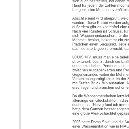
sich auch bestechen, bei denen re
Hand für jeden, der zahlen möchte
Intrigenkarten Mehrheitsverhältni
Abschließend wird überprüft, wel
wurden. Diese Karten werden aufge
außerdem gibt es kostenfrei eine
Nach vier Runden ist Schluss, für
sich Wappen eintauschen, für die
Mehrheit besitzt, bekommt ein zu
Plättchen einen Siegpunkt. Jede e
das höchste Ergebnis erreicht, da
LOUIS XIV. muss man eine tadellos
strukturiert, besitzt durch die Ein
unterschiedlichen Personen auss
zwischen Aufgabenkarten und Per
Gegeneinander, wobei die Mehrhei
Verschiebungsmöglichkeiten der S
mit Stefan Brück fein austariert.
erschlagen und brauchen schon ei
Da die Wappenmehrheiten letztlic
allerdings ein Glücksfaktor in die
suchen hat. Nervig fand ich imme
hätte dem Ganzen besser angesta
eine große Alea-Schachtel gepass
2005 hatte Dorns Spiel und die Au
einer Wasserimitation wie in NIA