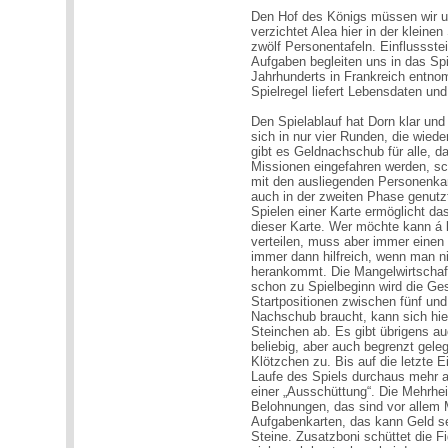
Den Hof des Königs müssen wir uns
verzichtet Alea hier in der kleine
zwölf Personentafeln. Einflussst
Aufgaben begleiten uns in das Spi
Jahrhunderts in Frankreich entno
Spielregel liefert Lebensdaten und
Den Spielablauf hat Dorn klar und
sich in nur vier Runden, die wied
gibt es Geldnachschub für alle, d
Missionen eingefahren werden, sch
mit den ausliegenden Personenka
auch in der zweiten Phase genutz
Spielen einer Karte ermöglicht das
dieser Karte. Wer möchte kann á
verteilen, muss aber immer einen 
immer dann hilfreich, wenn man n
herankommt. Die Mangelwirtschaft 
schon zu Spielbeginn wird die Ges
Startpositionen zwischen fünf und
Nachschub braucht, kann sich hier 
Steinchen ab. Es gibt übrigens au
beliebig, aber auch begrenzt gele
Klötzchen zu. Bis auf die letzte E
Laufe des Spiels durchaus mehr al
einer „Ausschüttung“. Die Mehrhei
Belohnungen, das sind vor allem M
Aufgabenkarten, das kann Geld s
Steine. Zusatzboni schüttet die F