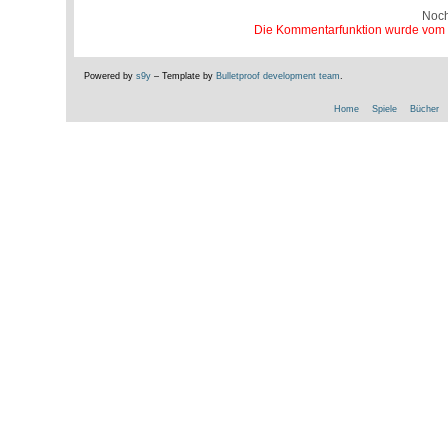
Noc
Die Kommentarfunktion wurde vom Be
Powered by
s9y
– Template by
Bulletproof development team
.
Home
Spiele
Bücher