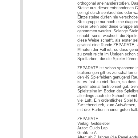
orthogonal aneinanderstoßen. Das
Steine aus dieser entstandenen G
gelingt durch senkrechtes oder w
Einzelsteine dürfen nie verschobe
Steingruppe nur noch eine diagon
dieser Stein oder diese Gruppe al
genommen werden. Solange Steine
erlaubt, sonst wechselt die Spiel
diese Weise schafft, als erster s
gewinnt eine Runde ZEPARATE, w
Minuten der Fall ist, so dass gen
zu zweit reicht im Übrigen schon d
Spielfarben, die die Spieler führe
ZEPARATE ist schon spannend in 
Isolierungen gilt es zu schaffen u
den 49 Spielfeldern genügend Rau
ist es fast zu viel Raum, so dass 
Spielmaterial funktioniert gut. Se
Spielsteine im Boden des Spielbr
allerdings auch die Schachtel vie
viel Luft. Ein ordentliches Spiel 
Zwischendurch, zum Aufwärmen, 
mit drei Partien in einer guten ha
ZEPARATE
Verlag: Goldsieber
Autor: Guido Lap
Grafik: o.A.
Alter: ab 7 Jahren (die Regel ent