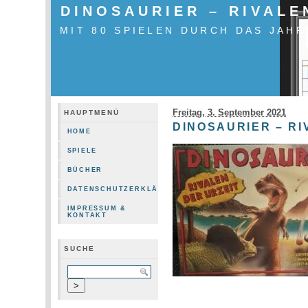
DINOSAURIER – RIVALE
MIT 80 SPIELEN DURCH DAS JAHR
Freitag, 3. September 2021
HAUPTMENÜ
DINOSAURIER – RI
HOME
SPIELE
BÜCHER
DATENSCHUTZERKLÄRUNG
IMPRESSUM &
KONTAKT
SUCHE