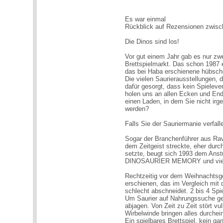
Es war einmal
Rückblick auf Rezensionen zwis
Die Dinos sind los!
Vor gut einem Jahr gab es nur zw
Brettspielmarkt. Das schon 1987 
das bei Haba erschienene hübs
Die vielen Saurierausstellungen,
dafür gesorgt, dass kein Spielev
holen uns an allen Ecken und End
einen Laden, in dem Sie nicht ir
werden?
Falls Sie der Sauriermanie verfall
Sogar der Branchenführer aus Rav
dem Zeitgeist streckte, eher durc
setzte, beugt sich 1993 dem Anstu
DINOSAURIER MEMORY und viele
Rechtzeitig vor dem Weihnachtsges
erschienen, das im Vergleich mit 
schlecht abschneidet. 2 bis 4 S
Um Saurier auf Nahrungssuche geh
abjagen. Von Zeit zu Zeit stört 
Wirbelwinde bringen alles durchei
Ein spielbares Brettspiel, kein g