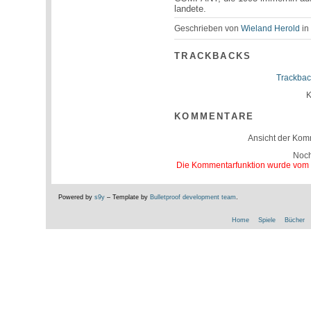
landete.
Geschrieben von
Wieland Herold
i
TRACKBACKS
Trackbac
K
KOMMENTARE
Ansicht der Kom
Noc
Die Kommentarfunktion wurde vom Be
Powered by
s9y
– Template by
Bulletproof development team
.
Home
Spiele
Bücher