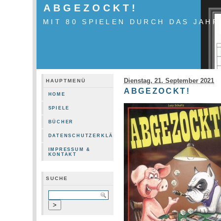
ABGEZOCKT!
MIT 80 SPIELEN DURCH DAS JAHR
Dienstag, 21. September 2021
HAUPTMENÜ
ABGEZOCKT!
HOME
SPIELE
BÜCHER
DATENSCHUTZERKLÄRUNG
IMPRESSUM &
KONTAKT
SUCHE