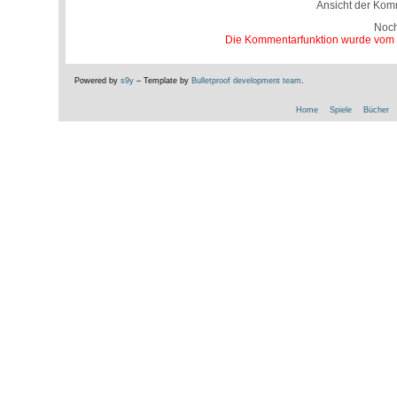
Ansicht der Kom
Noc
Die Kommentarfunktion wurde vom Be
Powered by
s9y
– Template by
Bulletproof development team
.
Home
Spiele
Bücher