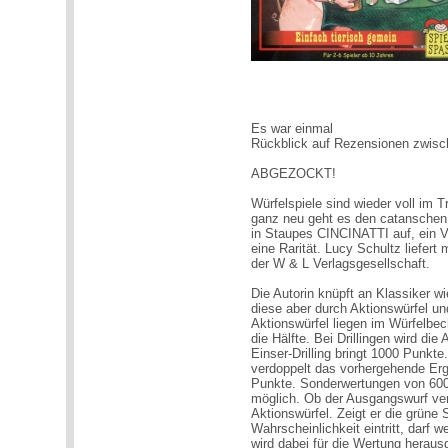
Es war einmal
Rückblick auf Rezensionen zwis
ABGEZOCKT!
Würfelspiele sind wieder voll im
ganz neu geht es den catansche
in Staupes CINCINATTI auf, ein Ve
eine Rarität. Lucy Schultz liefe
der W & L Verlagsgesellschaft.
Die Autorin knüpft an Klassike
diese aber durch Aktionswürfel un
Aktionswürfel liegen im Würfelbech
die Hälfte. Bei Drillingen wird die 
Einser-Drilling bringt 1000 Punkte
verdoppelt das vorhergehende Er
Punkte. Sonderwertungen von 600
möglich. Ob der Ausgangswurf ver
Aktionswürfel. Zeigt er die grüne
Wahrscheinlichkeit eintritt, darf 
wird dabei für die Wertung hera