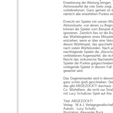
Erweiterung der Wertung bringen, 
Aktionswürfel die rote Seite zei
vorliebnehmen. Ganz gemein ist
nämlich alle erwürfelten Punkte 
Erreicht ein Spieler mit seinen Wü
Aktionskarte, von denen zu Begin
können die Spieler zum Beispiel 
ignorieren. Ziemlich fies ist die B
das Würfelergebnis eines Mitspiel
entziehen, wenn er über eine Veto
dieses Würfelspiel, das geschieht
nach vielen Würfelrunden. Nach j
nachfolgende Spieler die „Abzock
verbliebenen Augenwürfel, die nic
Reicht das risikoreiche Nachwürfe
Spieler die Punkte gutgeschrieben.
vorlegende Spieler in diesem Fall
gewertet wird.
Das Gegeneinander wird in diesem 
ganz schön groß geschrieben. Die
das gibt ABGEZOCKT! durchaus s
Co. Würfelfans, die nicht nur Str
mit Lucy Schultzes Spiel auf ihre
Titel: ABGEZOCKT!
Verlag : W & L Verlagsgesellschaf
Autorin : Lucy Schultz
Illustration: Alexander Buck