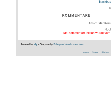
Trackbac
K
KOMMENTARE
Ansicht der Kom
Noc
Die Kommentarfunktion wurde vom Be
Powered by
s9y
– Template by
Bulletproof development team
.
Home
Spiele
Bücher