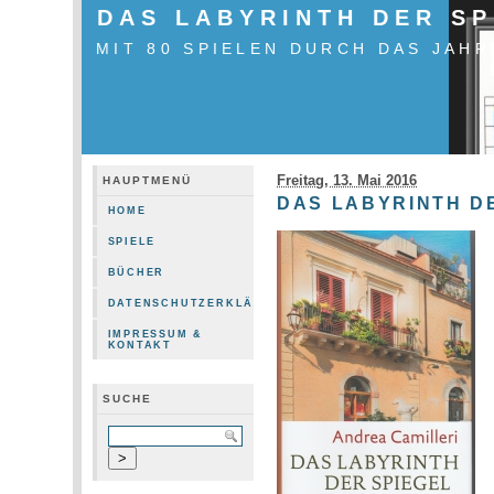
DAS LABYRINTH DER SP
MIT 80 SPIELEN DURCH DAS JAHR
Freitag, 13. Mai 2016
HAUPTMENÜ
DAS LABYRINTH D
HOME
SPIELE
BÜCHER
DATENSCHUTZERKLÄRUNG
IMPRESSUM &
KONTAKT
SUCHE