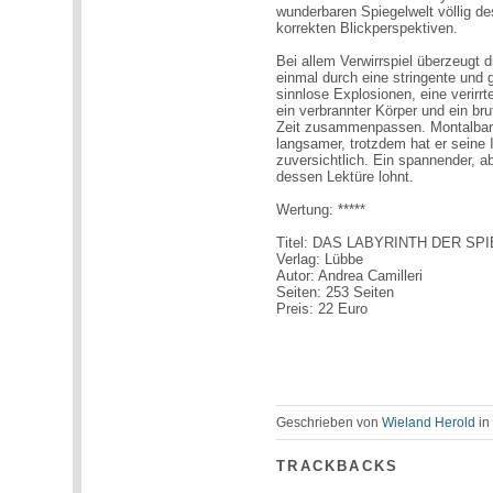
wunderbaren Spiegelwelt völlig des
korrekten Blickperspektiven.
Bei allem Verwirrspiel überzeugt 
einmal durch eine stringente und 
sinnlose Explosionen, eine verirrt
ein verbrannter Körper und ein brut
Zeit zusammenpassen. Montalban
langsamer, trotzdem hat er seine I
zuversichtlich. Ein spannender, 
dessen Lektüre lohnt.
Wertung: *****
Titel: DAS LABYRINTH DER SP
Verlag: Lübbe
Autor: Andrea Camilleri
Seiten: 253 Seiten
Preis: 22 Euro
Geschrieben von
Wieland Herold
i
TRACKBACKS