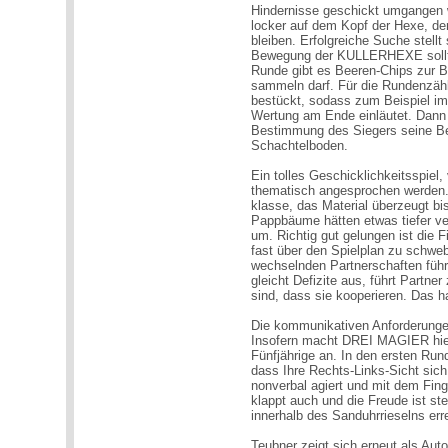
Hindernisse geschickt umgangen w
locker auf dem Kopf der Hexe, d
bleiben. Erfolgreiche Suche stellt
Bewegung der KULLERHEXE sollte
Runde gibt es Beeren-Chips zur Be
sammeln darf. Für die Rundenzäh
bestückt, sodass zum Beispiel im 
Wertung am Ende einläutet. Dann w
Bestimmung des Siegers seine B
Schachtelboden.
Ein tolles Geschicklichkeitsspie
thematisch angesprochen werden. 
klasse, das Material überzeugt bi
Pappbäume hätten etwas tiefer ve
um. Richtig gut gelungen ist die
fast über den Spielplan zu schwe
wechselnden Partnerschaften führt
gleicht Defizite aus, führt Partne
sind, dass sie kooperieren. Das h
Die kommunikativen Anforderungen
Insofern macht DREI MAGIER hier a
Fünfjährige an. In den ersten Run
dass Ihre Rechts-Links-Sicht sich
nonverbal agiert und mit dem Fin
klappt auch und die Freude ist ste
innerhalb des Sanduhrrieselns err
Teubner zeigt sich erneut als Auto