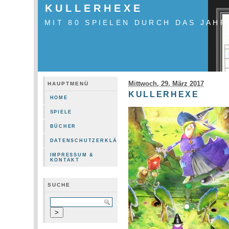
KULLERHEXE
MIT 80 SPIELEN DURCH DAS JAHR
Mittwoch, 29. März 2017
HAUPTMENÜ
KULLERHEXE
HOME
SPIELE
BÜCHER
DATENSCHUTZERKLÄRUNG
IMPRESSUM &
KONTAKT
SUCHE