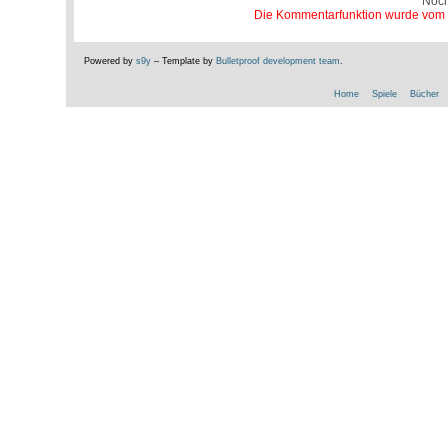
Noc
Die Kommentarfunktion wurde vom Be
Powered by
s9y
– Template by
Bulletproof development team
.
Home
Spiele
Bücher