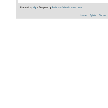
Powered by
s9y
– Template by
Bulletproof development team
.
Home
Spiele
Bücher