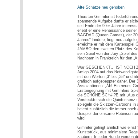
Alte Schätze neu gehoben
Thorsten Gimmler ist federführend
spannende Aufgabe durfte er sich
seit Ende der 90er Jahre interessa
erlebt er eine Renaissance seine
BAGDAD (Queen Games), der 2007 
Jahres“ landete, liegt neu aufgel
erreichte er mit dem Kartensp
JAMBO den zweiten Platz des Kart
sein Spiel von der Jury „Spiel de
Nachbarn in Frankreich für den „As
War GESCHENKT… IST NOCH ZU T
Amigo 2004 auf das Notwendigste 
mit den Werten „3“ bis „35“ und
grafisch aufgepeppter daher. Der
Assoziationen. „Ah! Ein neues Gre
Erstbegegnung mit Gimmlers Spiel
die SCHÖNE SCH#!?E mit „Aus dem
Versteckte sich die Quintessenz de
spiegeln die Skizzen-Cartoons in 
belebt zusätzlich die immer noch
Beispiel der einsame Robinson auf
wird.
Gimmler gelingt ähnlich wie eins
Kunststück, aus minimalem Regel
zaubern. In jeder Runde werden di