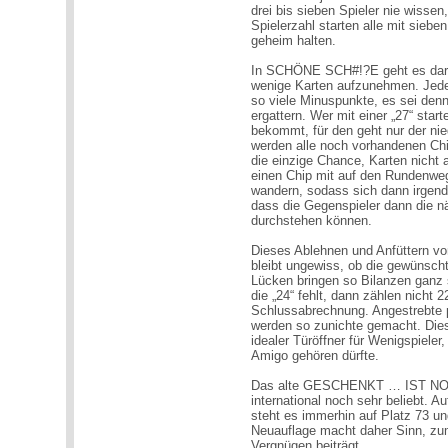
drei bis sieben Spieler nie wisse
Spielerzahl starten alle mit sieben
geheim halten.
In SCHÖNE SCH#!?E geht es daru
wenige Karten aufzunehmen. Jeder
so viele Minuspunkte, es sei denn
ergattern. Wer mit einer „27“ start
bekommt, für den geht nur der nied
werden alle noch vorhandenen Chi
die einzige Chance, Karten nicht
einen Chip mit auf den Rundenwe
wandern, sodass sich dann irgen
dass die Gegenspieler dann die n
durchstehen können.
Dieses Ablehnen und Anfüttern vo
bleibt ungewiss, ob die gewünsch
Lücken bringen so Bilanzen ganz 
die „24“ fehlt, dann zählen nicht 
Schlussabrechnung. Angestrebte p
werden so zunichte gemacht. Diese
idealer Türöffner für Wenigspieler
Amigo gehören dürfte.
Das alte GESCHENKT … IST NOC
international noch sehr beliebt. A
steht es immerhin auf Platz 73 u
Neuauflage macht daher Sinn, zu
Vergnügen beiträgt.