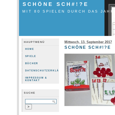
SCHÖNE SCH#!?E
MIT 80 SPIELEN DURCH DAS JAHR
Mittwoch, 13. September 2017
HAUPTMENÜ
SCHÖNE SCH#!?E
HOME
SPIELE
BÜCHER
DATENSCHUTZERKLÄRUNG
IMPRESSUM &
KONTAKT
SUCHE