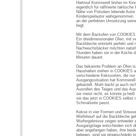
Hartmut Kommerell bisher im Kinde
eigentlich für raffinierte taktisc
Nähe von Potsdam lebende Autor wa
Kinderspielautor wahrgenommen. W
an der perfekten Umsetzung sein
liegt.
Mit dem Backofen von COOKIES wo
Ein dreidimensionaler Ofen, mit v
Backbleche entsteht perfekt und r
Nachwuchsbäcker möchten natürlic
Stunden haben sie in der Küche daf
Minuten dauert.
Das bekannte Problem an Öfen ist
Haushalten stehen in COOKIES auc
verschiedene Kekssorten, die nur 
Ausgangssituation hat Kommerell 
gebastelt. Mutti backt ja auch nic
Ausrollen des Teiges und das Aus
sie meist nicht, es könnte ja hei
sie das jetzt in COOKIES selbst 
Schmalseite passt.
Kekse in vier Formen und Streuse
Würfelwurf auf die Backbleche gel
Wurfergebnisse zeigen entweder z
Ausgangslage entscheiden sich di
aber angefangen haben, ihre bei
belegen, sind sie eingeschränkt 