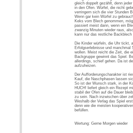
gleich doppelt gezählt, denn jede
in den Ofen. Würfel, die nicht ge
verringern sich die vier Stunden 
Wenn gar kein Würfel zu gebrauch
Keks vom Blech genommen, möglic
passiert meist dann, wenn ein Bl
zwanzig Minuten wieder raus, also 
kann nur das restliche Backblech 
Die Kinder würfeln, die Uhr tickt
Erfolgserlebnisse und manchmal St
wollen. Meist reicht die Zeit, di
Backgruppe gewinnt das Spiel. Be
allerdings, schief gehen. Da ist d
aufzuheizen.
Der Aufforderungscharakter ist ri
Kauf, die Naschphasen lassen si
So ist der Wunsch stark, in der 
HUCH! liefert gleich ein Rezept m
stabil der Ofen auf die Dauer bleib
zu sein. Nach inzwischen über ze
Weshalb der Verlag das Spiel erst 
denn wie die meisten kooperativen
befüllen.
Wertung: Gerne Morgen wieder