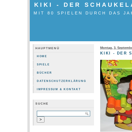
KIKI - DER SCHAUKEL
MIT 80 SPIELEN DURCH DAS JA
Montag, 3. Septemb
HAUPTMENÜ
KIKI - DER
HOME
SPIELE
BÜCHER
DATENSCHUTZERKLÄRUNG
IMPRESSUM & KONTAKT
SUCHE