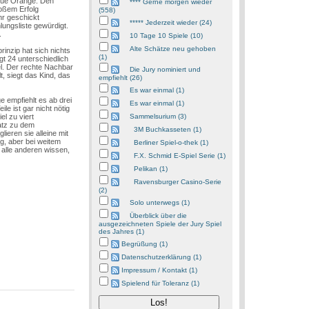
lue Orange. Den
**** Gerne morgen wieder
roßem Erfolg
(558)
hr geschickt
***** Jederzeit wieder (24)
lungsliste gewürdigt.
.
10 Tage 10 Spiele (10)
Alte Schätze neu gehoben
inzip hat sich nichts
(1)
gt 24 unterschiedlich
el. Der rechte Nachbar
Die Jury nominiert und
lt, siegt das Kind, das
empfiehlt (26)
Es war einmal (1)
e empfiehlt es ab drei
Es war einmal (1)
e ist gar nicht nötig
el zu viert
Sammelsurium (3)
satz zu dem
3M Buchkasseten (1)
ieren sie alleine mit
ig, aber bei weitem
Berliner Spiel-o-thek (1)
alle anderen wissen,
F.X. Schmid E-Spiel Serie (1)
Pelikan (1)
Ravensburger Casino-Serie
(2)
Solo unterwegs (1)
Überblick über die
ausgezeichneten Spiele der Jury Spiel
des Jahres (1)
Begrüßung (1)
Datenschutzerklärung (1)
Impressum / Kontakt (1)
Spielend für Toleranz (1)