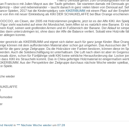
Thierry Denoual gehört zum Gründungsteam von B
 San Francisco mit Julien Mayot aus der Taufe gehoben. Sie starteten damals mit Denouals g
inzip – über und nebeneinander – taucht danach in ganz vielen Ideen von Denoual auf. Se
ance-Spielen, 2017 hat die Kinderspieljury sein
KIKERIBUMM
mit einem Platz auf der Empfeh
Idee von ihm mit neuer Einkleidung als KIKI DER SCHAUKELAFFE bei Blue Orange erschienen
OCOO, ein Clown, der 2005 mit Holzstämmen jonglierte, jetzt ist es der Affe KIKI. Am Spielpr
 Figur steht wackelnd auf einer Art Mondsichel, beim Affen ist es natürlich eine Banane. Er trä
einem Kopf, seinen weit greifenden Armen und im Fußbereich der Banane. Der Ablauf ist simp
 das dann unterzubringen ist, ohne dass der Affe die Balance verliert. Sobald eine Holzrolle fäl
cher ablegen konnte.
ichter gestrickt als KIKERIBUMM und eignet sich daher auch für ganz junge Kinder. Blue Orang
hrige können mit dem auffordernden Material aber schon gut umgehen. Das Aussuchen der Teil
iel für die ganz junge Zielgruppe. Da die Holzsätze vier Farben besitzen, können diese im Spi
 werden. Auch die Solobeschäftigung ist unterhaltsam. Die Luft nach oben ist aber im Gegen
uals dünn, schon für Fünfjährige stellt KIKI keine wirkliche Herausforderung dar. Locker jongl
 dass KIKI ins Straucheln kommt. Das in China gefertigte Holzmaterial ist einigermaßen wert
 KIKERIBUMM. Aus der Perspektive der Zielgruppe durchaus nächste Woche wieder spielbar, 
ce-Spiele.
che wieder
CHAUKELAFFE
l
/ Asmodee
ler
nd Herold
in
*** Nächste Woche wieder
um
07:28