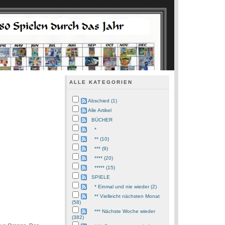
ALLE KATEGORIEN
Abschied (1)
Alle Artikel
BÜCHER
*
** (10)
*** (9)
**** (20)
***** (15)
SPIELE
* Einmal und nie wieder (2)
** Vielleicht nächsten Monat
(58)
*** Nächste Woche wieder
(382)