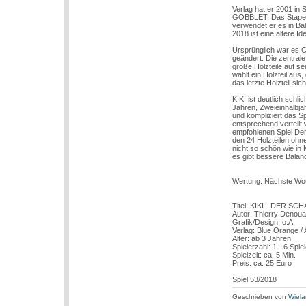
Verlag hat er 2001 in
GOBBLET. Das Stapelpr
verwendet er es in Bal
2018 ist eine ältere 
Ursprünglich war es CO
geändert. Die zentrale
große Holzteile auf s
wählt ein Holzteil aus,
das letzte Holzteil si
KIKI ist deutlich schl
Jahren, Zweieinhalbjä
und kompliziert das Sp
entsprechend verteilt
empfohlenen Spiel Deno
den 24 Holzteilen ohne
nicht so schön wie in
es gibt bessere Balan
Wertung: Nächste Wo
Titel: KIKI - DER S
Autor: Thierry Denoua
Grafik/Design: o.A.
Verlag: Blue Orange 
Alter: ab 3 Jahren
Spielerzahl: 1 - 6 Spie
Spielzeit: ca. 5 Min.
Preis: ca. 25 Euro
Spiel 53/2018
Geschrieben von
Wiela