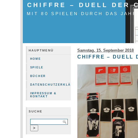
CHIFFRE – DUELL DER
MIT 80 SPIELEN DURCH DAS JAHR
Samstag, 15. September 2018
HAUPTMENÜ
CHIFFRE – DUELL
HOME
SPIELE
BÜCHER
DATENSCHUTZERKLÄRUNG
IMPRESSUM &
KONTAKT
SUCHE