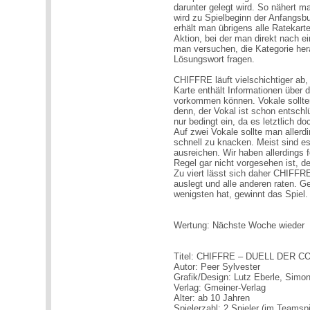
darunter gelegt wird. So nähert 
wird zu Spielbeginn der Anfangsbu
erhält man übrigens alle Ratekar
Aktion, bei der man direkt nach e
man versuchen, die Kategorie h
Lösungswort fragen.
CHIFFRE läuft vielschichtiger ab
Karte enthält Informationen über 
vorkommen können. Vokale sollten
denn, der Vokal ist schon entsch
nur bedingt ein, da es letztlich do
Auf zwei Vokale sollte man allerd
schnell zu knacken. Meist sind es
ausreichen. Wir haben allerdings 
Regel gar nicht vorgesehen ist, d
Zu viert lässt sich daher CHIFFR
auslegt und alle anderen raten. G
wenigsten hat, gewinnt das Spiel.
Wertung: Nächste Woche wieder
Titel: CHIFFRE – DUELL DER 
Autor: Peer Sylvester
Grafik/Design: Lutz Eberle, Simo
Verlag: Gmeiner-Verlag
Alter: ab 10 Jahren
Spielerzahl: 2 Spieler (im Teamsp