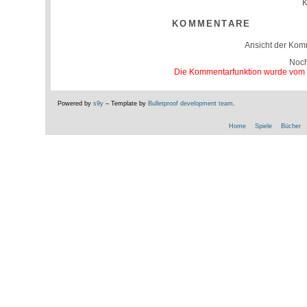
K
KOMMENTARE
Ansicht der Kom
Noc
Die Kommentarfunktion wurde vom Be
Powered by
s9y
– Template by
Bulletproof development team
.
Home
Spiele
Bücher