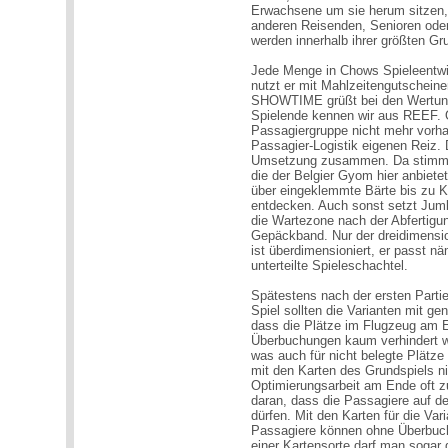
Erwachsene um sie herum sitzen,
anderen Reisenden, Senioren ode
werden innerhalb ihrer größten Gr
Jede Menge in Chows Spieleentwi
nutzt er mit Mahlzeitengutschei
SHOWTIME grüßt bei den Wertung
Spielende kennen wir aus REEF
Passagiergruppe nicht mehr vorhan
Passagier-Logistik eigenen Reiz. 
Umsetzung zusammen. Da stimmt Vi
die der Belgier Gyom hier anbietet
über eingeklemmte Bärte bis zu K
entdecken. Auch sonst setzt Jumb
die Wartezone nach der Abfertigu
Gepäckband. Nur der dreidimensio
ist überdimensioniert, er passt n
unterteilte Spieleschachtel.
Spätestens nach der ersten Partie,
Spiel sollten die Varianten mit 
dass die Plätze im Flugzeug am 
Überbuchungen kaum verhindert w
was auch für nicht belegte Plätze 
mit den Karten des Grundspiels ni
Optimierungsarbeit am Ende oft zu
daran, dass die Passagiere auf de
dürfen. Mit den Karten für die Vari
Passagiere können ohne Überbuch
einer Kartensorte darf man sogar 