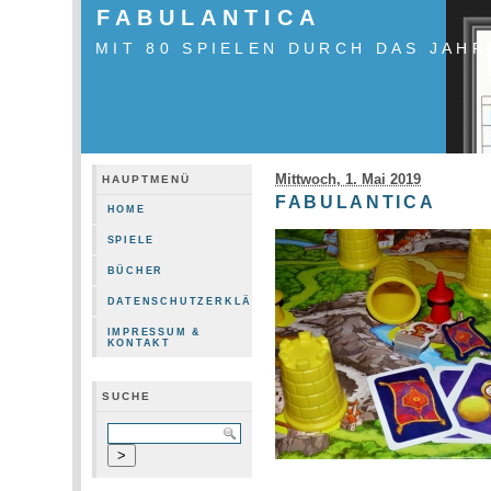
FABULANTICA
MIT 80 SPIELEN DURCH DAS JAHR
Mittwoch, 1. Mai 2019
HAUPTMENÜ
FABULANTICA
HOME
SPIELE
BÜCHER
DATENSCHUTZERKLÄRUNG
IMPRESSUM &
KONTAKT
SUCHE