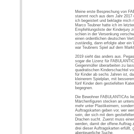
Meine erste Besprechung von FA
stammt noch aus dem Jahr 2017 un
ich begeistert und beklagte mich 
Marco Teubner hatte ich im letzte
Empfehlungsliste der Kinderjury z
schien in der Versenkung verschwu
einen ordentlichen deutschen Ver
zuständig, dann erfolgte aber ei
war Teubners Spiel auf dem Markt
2019 sieht das anders aus. Pegasu
sogar die Lizenz für FABULANTI
Geigenmüller überarbeiten zu lass
quadratischen Kinderschachtel vor.
für Kinder ab sechs Jahren ist,
kleinerem Spielplan, mit besserem
fünf Kinder dem gestiefelten Kat
begegnen.
Die Bewohner FABULANTICAs liebe
Märchenfiguren stecken an unters
mehr unter Plastikeimern, sonder
Auftragskarten geben vor, wer we
sein, der sich mit dem gestiefelte
Drachen sucht. Zuerst muss eine
werden, damit der offene Auftrag 
drei dieser Auftragskarten erfüllt
abenteuerliche Suche.