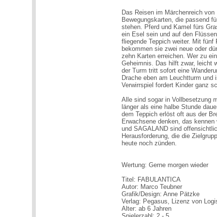
Das Reisen im Märchenreich von
Bewegungskarten, die passend fü
stehen. Pferd und Kamel fürs Gr
ein Esel sein und auf den Flüssen
fliegende Teppich weiter. Mit fün
bekommen sie zwei neue oder dürf
zehn Karten erreichen. Wer zu ei
Geheimnis. Das hilft zwar, leicht
der Turm tritt sofort eine Wander
Drache eben am Leuchtturm und is
Verwirrspiel fordert Kinder ganz s
Alle sind sogar in Vollbesetzung 
länger als eine halbe Stunde daue
dem Teppich erlöst oft aus der Bre
Erwachsene denken, das kennen w
und SAGALAND sind offensichtlic
Herausforderung, die die Zielgrup
heute noch zünden.
Wertung: Gerne morgen wieder
Titel: FABULANTICA
Autor: Marco Teubner
Grafik/Design: Anne Pätzke
Verlag: Pegasus, Lizenz von Logi
Alter: ab 6 Jahren
Spielerzahl: 2 - 5