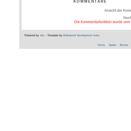
KOMMENTARE
Ansicht der Kom
Noc
Die Kommentarfunktion wurde vom Be
Powered by
s9y
– Template by
Bulletproof development team
.
Home
Spiele
Bücher