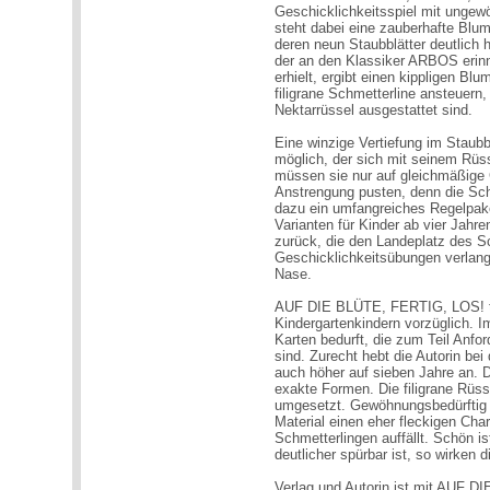
Geschicklichkeitsspiel mit ungew
steht dabei eine zauberhafte Blu
deren neun Staubblätter deutlich 
der an den Klassiker ARBOS erinn
erhielt, ergibt einen kippligen 
filigrane Schmetterline ansteuern,
Nektarrüssel ausgestattet sind.
Eine winzige Vertiefung im Staub
möglich, der sich mit seinem Rüss
müssen sie nur auf gleichmäßige G
Anstrengung pusten, denn die Schm
dazu ein umfangreiches Regelpake
Varianten für Kinder ab vier Jahre
zurück, die den Landeplatz des S
Geschicklichkeitsübungen verlang
Nase.
AUF DIE BLÜTE, FERTIG, LOS! tra
Kindergartenkindern vorzüglich. 
Karten bedurft, die zum Teil Anfo
sind. Zurecht hebt die Autorin bei
auch höher auf sieben Jahre an. Da
exakte Formen. Die filigrane Rüss
umgesetzt. Gewöhnungsbedürftig 
Material einen eher fleckigen Cha
Schmetterlingen auffällt. Schön i
deutlicher spürbar ist, so wirken 
Verlag und Autorin ist mit AUF 