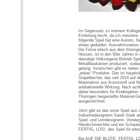
Im Gegensatz zu meinem Kollegen
Einleitung leicht, da ich meistens
folgende Spiel hat eine Autorin, f
etwas gedulden. Ausnahmsweise ok
Die Firma eitech aus dem thüring
Hessen, ist in den 50er Jahren i
damalige Volkseigene Betrieb Spi
Metallbaukästen produziert, soda
gelang. Inzwischen gibt es neben
„anbac“-Produkte. Das ist hauptsä
Stapelbecher, das seit 2014 auf 
Materialmix aus Kunststoff und N
antibakterielle Wirkung. Nach ach
daher besonders für Kindergärten 
Thüringen hergestellte Material-
ausgezeichnet.
Jetzt gibt es das erste Spiel aus
Industriedesignerin Sarah Stark arb
Spiel- und Lerndesignerin. Vorwie
Handschmeichler und ein Schauke
FERTIG, LOS!, das Spiel für eitech
Bei AUF DIE BLÜTE, FERTIG, LOS!