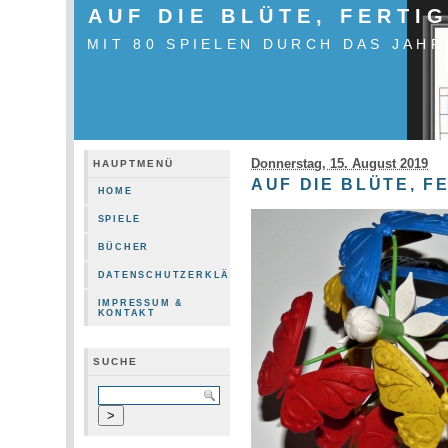
AUF DIE BLÜTE, FERTIG
MIT 80 SPIELEN DURCH DAS JAHR
Donnerstag, 15. August 2019
HAUPTMENÜ
AUF DIE BLÜTE, FE
HOME
SPIELE
BÜCHER
DATENSCHUTZERKLÄRUNG
IMPRESSUM &
KONTAKT
SUCHE