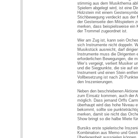
stimmig aus dem Musikthema ablei
Spielern abgelegt wird, ist eine D
Holzstein mit einem Gestensymbol
Stichbewegung verdeckt aus der
der Gestenseite den Mitspielern 
merken, dass beispielsweise ein K
der Trommel zugeordnet ist.
Wer am Zug ist, kann sein Orchest
sich Instrumente nicht doppeln. 
Musikstück ausreicht, darf dirigie
Instrumente muss die Dirigenten ex
erforderlichen Bewegungen, die m
Wer’s vergeigt, verliert Musiker 
und die Siegpunkte, die sie auf e
Instrument und einen Stein entfern
Vollbesetzung ist nach 20 Punkte
den Inszenierungen.
Neben den beschriebenen Aktion
zum Einsatz kommen, auch der A
möglich. Dass jemand Orffs Carmin
überhaupt wird das hohe Niveau e
bekommt, sollte sie punkteträcht
merken, damit sie nicht das Orch
Show bringt so die halbe Miete für
Bursiks erste spielerische Inszen
Kombination aus Memo und Gestik 
Überlegenheit ausspielen können.