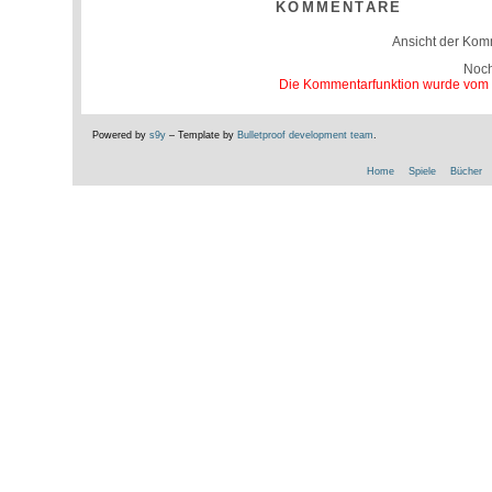
KOMMENTARE
Ansicht der Kom
Noc
Die Kommentarfunktion wurde vom Be
Powered by
s9y
– Template by
Bulletproof development team
.
Home
Spiele
Bücher