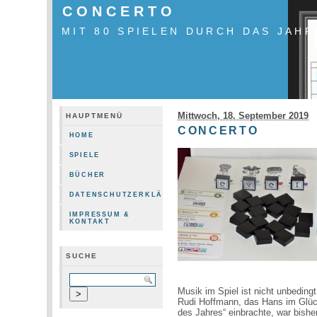
CONCERTO
MIT 80 SPIELEN DURCH DAS JAHR
Mittwoch, 18. September 2019
HAUPTMENÜ
CONCERTO
HOME
SPIELE
BÜCHER
DATENSCHUTZERKLÄRUNG
IMPRESSUM &
KONTAKT
SUCHE
Musik im Spiel ist nicht unbedin
Rudi Hoffmann, das Hans im Glüc
des Jahres“ einbrachte, war bisher