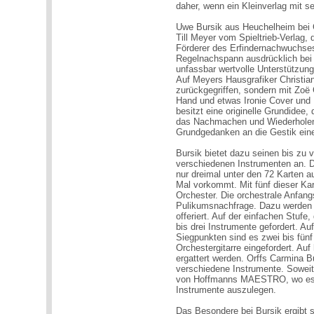
daher, wenn ein Kleinverlag mit s
Uwe Bursik aus Heuchelheim bei 
Till Meyer vom Spieltrieb-Verlag, 
Förderer des Erfindernachwuchses
Regelnachspann ausdrücklich bei M
unfassbar wertvolle Unterstützung
Auf Meyers Hausgrafiker Christian
zurückgegriffen, sondern mit Zoë G
Hand und etwas Ironie Cover und 
besitzt eine originelle Grundidee,
das Nachmachen und Wiederholen
Grundgedanken an die Gestik eines 
Bursik bietet dazu seinen bis zu 
verschiedenen Instrumenten an. Da
nur dreimal unter den 72 Karten auf
Mal vorkommt. Mit fünf dieser Kart
Orchester. Die orchestrale Anfang
Pulikumsnachfrage. Dazu werden d
offeriert. Auf der einfachen Stufe,
bis drei Instrumente gefordert. Au
Siegpunkten sind es zwei bis fünf 
Orchestergitarre eingefordert. A
ergattert werden. Orffs Carmina B
verschiedene Instrumente. Sowe
von Hoffmanns MAESTRO, wo es e
Instrumente auszulegen.
Das Besondere bei Bursik ergibt s