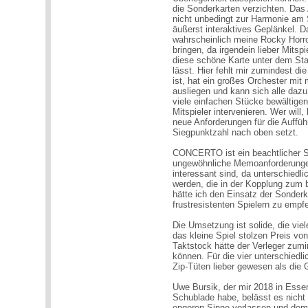
die Sonderkarten verzichten. Das
nicht unbedingt zur Harmonie am
äußerst interaktives Geplänkel. D
wahrscheinlich meine Rocky Horro
bringen, da irgendein lieber Mitsp
diese schöne Karte unter dem St
lässt. Hier fehlt mir zumindest di
ist, hat ein großes Orchester mit 
ausliegen und kann sich alle daz
viele einfachen Stücke bewältige
Mitspieler intervenieren. Wer will,
neue Anforderungen für die Aufführ
Siegpunktzahl nach oben setzt.
CONCERTO ist ein beachtlicher Sp
ungewöhnliche Memoanforderungen
interessant sind, da unterschie
werden, die in der Kopplung zum 
hätte ich den Einsatz der Sonderk
frustresistenten Spielern zu empf
Die Umsetzung ist solide, die vie
das kleine Spiel stolzen Preis v
Taktstock hätte der Verleger zum
können. Für die vier unterschiedl
Zip-Tüten lieber gewesen als die
Uwe Bursik, der mir 2018 in Essen
Schublade habe, belässt es nicht 
engeren Sinne verlassen und dem