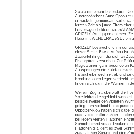
Spiele mit einem besonderen Dr
Autorenpärchens Anna Oppolzer un
entwickeln gemeinsam seit etwa s
letzten Zeit als junge Eltern eher 
hervorragende Ideen wie SALAMAM
GRIZZLY (Amigo) erschienen. Zeit
Haba mit WUNDERKESSEL ein „ma
GRIZZLY bespreche ich in der 
dieser Stelle. Etwas Aufbau ist nö
Zauberlehrlingen, die sich an Zau
Fischgräten versuchen. Zur Prüfu
Magica einen ganz besonderen Kess
Aussparungen die Zutaten jeweils
Farbscheibe wechselt ab und zu d
Kombinationen liegen verdeckt n
finden sich dann die Würmer in den
Wer am Zug ist, überprüft die Posi
Spielfeldrand eingeklinkt wandert
beispielsweise den violetten Wür
gelingt ihm vielleicht eine passe
Oppolzer-Kloß haben sich dabei di
dass viele Treffer zählen. Finden
bei jedem vierten Plättchen eintri
Schachtelrand voran. Decken sie d
Plättchen gilt, geht es zwei Schrit
zusätzlichen Sprung und eine Zau