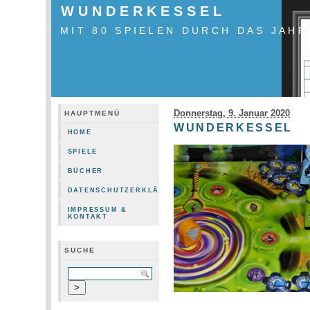
WUNDERKESSEL
MIT 80 SPIELEN DURCH DAS JAHR
Donnerstag, 9. Januar 2020
HAUPTMENÜ
WUNDERKESSEL
HOME
SPIELE
BÜCHER
DATENSCHUTZERKLÄRUNG
IMPRESSUM &
KONTAKT
SUCHE