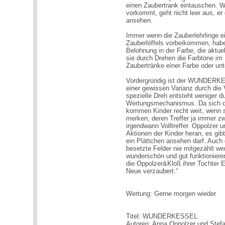
einen Zaubertrank eintauschen. W
vorkommt, geht nicht leer aus, er
ansehen.
Immer wenn die Zauberlehrlinge e
Zauberlöffels vorbeikommen, haben
Belohnung in der Farbe, die aktue
sie durch Drehen die Farbtöne im 
Zaubertränke einer Farbe oder unt
Vordergründig ist der WUNDERKE
einer gewissen Varianz durch die 
spezielle Dreh entsteht weniger d
Wertungsmechanismus. Da sich die
kommen Kinder recht weit, wenn si
merken, deren Treffer ja immer zwe
irgendwann Volltreffer. Oppolzer
Aktionen der Kinder heran, es gi
ein Plättchen ansehen darf. Auch d
besetzte Felder nie mitgezählt we
wunderschön und gut funktionier
die Oppolzer&Kloß ihrer Tochter 
Neue verzaubert.“
Wertung: Gerne morgen wieder
Titel: WUNDERKESSEL
Autoren: Anna Oppolzer und Stef