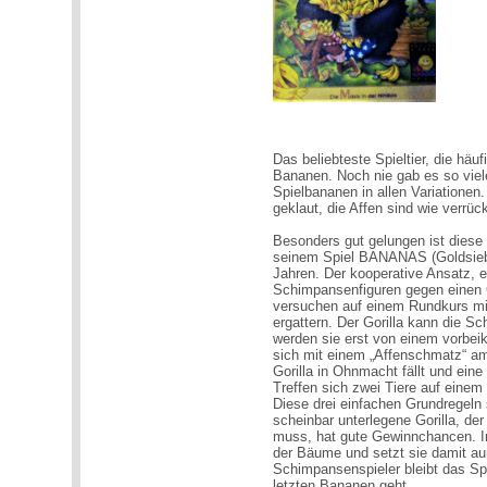
Das beliebteste Spieltier, die häu
Bananen. Noch nie gab es so viel
Spielbananen in allen Variatione
geklaut, die Affen sind wie verrüc
Besonders gut gelungen ist diese
seinem Spiel BANANAS (Goldsieber 
Jahren. Der kooperative Ansatz, e
Schimpansenfiguren gegen einen G
versuchen auf einem Rundkurs mit
ergattern. Der Gorilla kann die S
werden sie erst von einem vorbe
sich mit einem „Affenschmatz“ am
Gorilla in Ohnmacht fällt und ei
Treffen sich zwei Tiere auf einem
Diese drei einfachen Grundregeln 
scheinbar unterlegene Gorilla, der
muss, hat gute Gewinnchancen. I
der Bäume und setzt sie damit au
Schimpansenspieler bleibt das S
letzten Bananen geht.