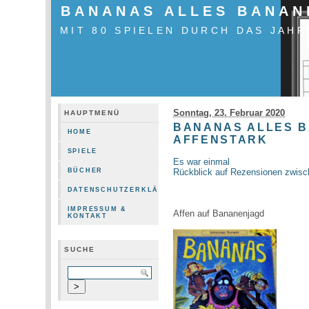
BANANAS ALLES BANAN
MIT 80 SPIELEN DURCH DAS JAHR
Sonntag, 23. Februar 2020
HAUPTMENÜ
BANANAS ALLES B
HOME
AFFENSTARK
SPIELE
Es war einmal
Rückblick auf Rezensionen zwis
BÜCHER
DATENSCHUTZERKLÄRUNG
IMPRESSUM &
Affen auf Bananenjagd
KONTAKT
SUCHE