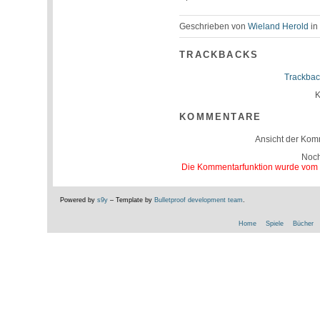
Geschrieben von
Wieland Herold
i
TRACKBACKS
Trackbac
K
KOMMENTARE
Ansicht der Kom
Noc
Die Kommentarfunktion wurde vom Be
Powered by
s9y
– Template by
Bulletproof development team
.
Home
Spiele
Bücher