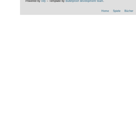
Powered by
s9y
– Template by
Bulletproof development team
.
Home
Spiele
Bücher