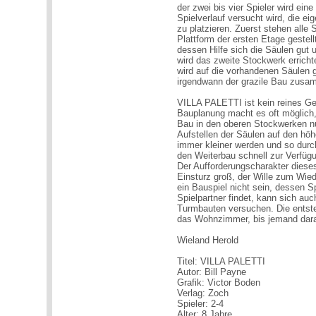
der zwei bis vier Spieler wird ein
Spielverlauf versucht wird, die e
zu platzieren. Zuerst stehen alle 
Plattform der ersten Etage gestell
dessen Hilfe sich die Säulen gut
wird das zweite Stockwerk erricht
wird auf die vorhandenen Säulen g
irgendwann der grazile Bau zusa
VILLA PALETTI ist kein reines Ges
Bauplanung macht es oft möglich,
Bau in den oberen Stockwerken nu
Aufstellen der Säulen auf den höh
immer kleiner werden und so durc
den Weiterbau schnell zur Verfügu
Der Aufforderungscharakter diese
Einsturz groß, der Wille zum Wie
ein Bauspiel nicht sein, dessen Sp
Spielpartner findet, kann sich auc
Turmbauten versuchen. Die entste
das Wohnzimmer, bis jemand dara
Wieland Herold
Titel: VILLA PALETTI
Autor: Bill Payne
Grafik: Victor Boden
Verlag: Zoch
Spieler: 2-4
Alter: 8 Jahre