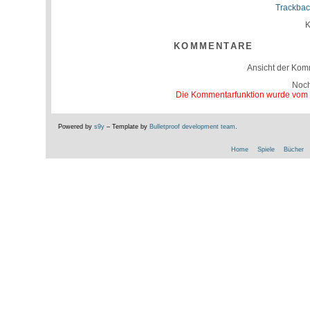
Trackbac
K
KOMMENTARE
Ansicht der Kom
Noc
Die Kommentarfunktion wurde vom Be
Powered by
s9y
– Template by
Bulletproof development team
.
Home
Spiele
Bücher