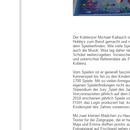
Der Koblenzer Michael Kallauch is
Hobbys zum Beruf gemacht und nun
dem Spieleerfinden. Wie viele Spi
auch die Musik. Was lag daher näh
Schüler weiterzugeben. Inzwische
und unterrichtet Referendare als
Koblenz.
Vom Spielen ist er generell faszin
Kennerspiel bis hin zu den Kinde
1700 Spiele. Mit so vielen Anreg
eigenen Spielerfindungen nicht au
Stipendium der Jury „Spiel des J
Vorcoronazeiten jährlich auf dem 
2018 erscheinen jährlich Spiele v
FISH, das Logis produziert hat, k
Kinderspiel des Jahres vorweisen
Mit zwei kleinen Mädchen zu Haus
Tester für die Zielgruppe, die er
Maja und Emma dürften positiv aus
Fotoapparat auf Fischjagd gehen 