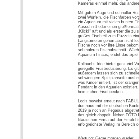
Kameras einmal mehr, das andere
Mit gutem Auge und schneller Reak
zwei Würfeln, die Fischfarben vo
ein Aquarium mit vielen bunten F
Ausschnitt oder einen großformat
„Klick!“ ruft und als erster die z
großes Fischteil zum Puzzeln ei
Langsameren gehen aber nicht leer
Fische noch vor ihre Linse bekom
schmaleren Fischabschnitt. Wächs
Aquarium hinaus, endet das Spiel
Kallauchs Idee bietet ganz viel V
geregelte Frustreduzierung. Es gi
außerdem lassen sich zu schnelle
schwierigere Spielplanseite ausbr
was Kinder irritiert, ist der orang
Pendant in den Aquarien existiert
heimischen Fischbecken.
Logis beweist erneut nach FABUL
durchaus mit der deutschen Konku
2019 ja noch an Pegasus abgetret
das gleich doppelt. Neben FOTO 
litauischen Firma auf der Empfehl
erfolgreichste Verlag im Bereich d
Wertung: Gerne morgen wieder