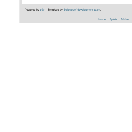
Powered by
s9y
– Template by
Bulletproof development team
.
Home
Spiele
Bücher