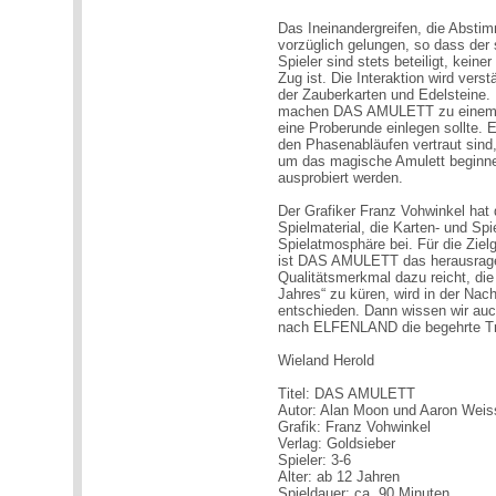
Das Ineinandergreifen, die Abstim
vorzüglich gelungen, so dass der 
Spieler sind stets beteiligt, kein
Zug ist. Die Interaktion wird ver
der Zauberkarten und Edelsteine. 
machen DAS AMULETT zu einem an
eine Proberunde einlegen sollte. 
den Phasenabläufen vertraut sind
um das magische Amulett beginnen
ausprobiert werden.
Der Grafiker Franz Vohwinkel hat
Spielmaterial, die Karten- und Spi
Spielatmosphäre bei. Für die Ziel
ist DAS AMULETT das herausragen
Qualitätsmerkmal dazu reicht, d
Jahres“ zu küren, wird in der Nach
entschieden. Dann wissen wir auc
nach ELFENLAND die begehrte T
Wieland Herold
Titel: DAS AMULETT
Autor: Alan Moon und Aaron Wei
Grafik: Franz Vohwinkel
Verlag: Goldsieber
Spieler: 3-6
Alter: ab 12 Jahren
Spieldauer: ca. 90 Minuten