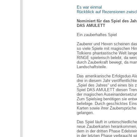
Es war einmal
Rückblick auf Rezensionen zwis
Nominiert für das Spiel des Jah
DAS AMULETT
Ein zauberhaftes Spiel
Zauberer und Hexen scheinen das 
so viele Spiele mit magischen Hi
Tolkiens phantastische Welt la
RINGE spielerisch belebt, da 
durch Zauberkraft bewegt, da ma
Landschaftsteile.
Das amerikanische Erfolgsduo Al
drei in diesem Jahr veröffentlicht
„Spiel des Jahres“ und eines bis 
Spiel DAS AMULETT diesen Trend a
der magischen Auseinandersetzun
Zum Spielsieg benötigen sie entw
beliebige. Durch geschicktes Eins
Karten sowie ihrer Zaubersprüche
gelangen.
Das Spiel läuft in unterschiedlich
neue Zauberkarten herankommen, 
dem in der dritten Phase Edelstei
in der letzten Phase verbraucht wi