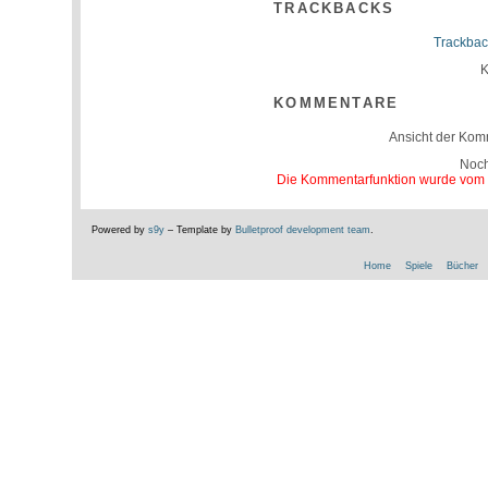
TRACKBACKS
Trackbac
K
KOMMENTARE
Ansicht der Kom
Noc
Die Kommentarfunktion wurde vom Be
Powered by
s9y
– Template by
Bulletproof development team
.
Home
Spiele
Bücher