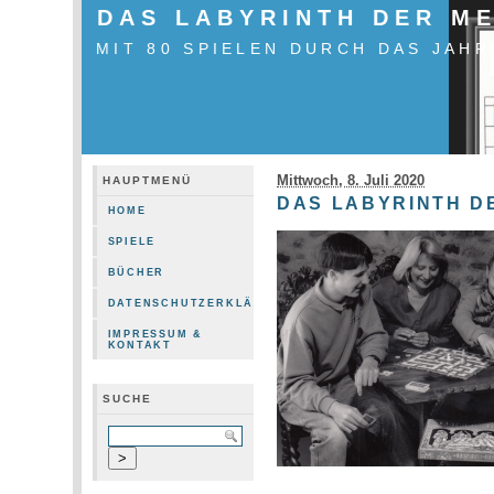
DAS LABYRINTH DER M
MIT 80 SPIELEN DURCH DAS JAHR
Mittwoch, 8. Juli 2020
HAUPTMENÜ
DAS LABYRINTH D
HOME
SPIELE
BÜCHER
DATENSCHUTZERKLÄRUNG
IMPRESSUM &
KONTAKT
SUCHE