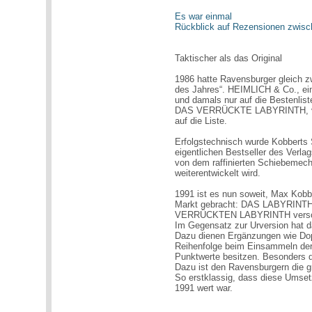
Es war einmal
Rückblick auf Rezensionen zwis
Taktischer als das Original
1986 hatte Ravensburger gleich zw
des Jahres“. HEIMLICH & Co., ein
und damals nur auf die Bestenlis
DAS VERRÜCKTE LABYRINTH, von 
auf die Liste.
Erfolgstechnisch wurde Kobberts 
eigentlichen Bestseller des Verlag
von dem raffinierten Schiebemec
weiterentwickelt wird.
1991 ist es nun soweit, Max Kobb
Markt gebracht: DAS LABYRINT
VERRÜCKTEN LABYRINTH versch
Im Gegensatz zur Urversion hat d
Dazu dienen Ergänzungen wie Dop
Reihenfolge beim Einsammeln der
Punktwerte besitzen. Besonders di
Dazu ist den Ravensburgern die g
So erstklassig, dass diese Umset
1991 wert war.