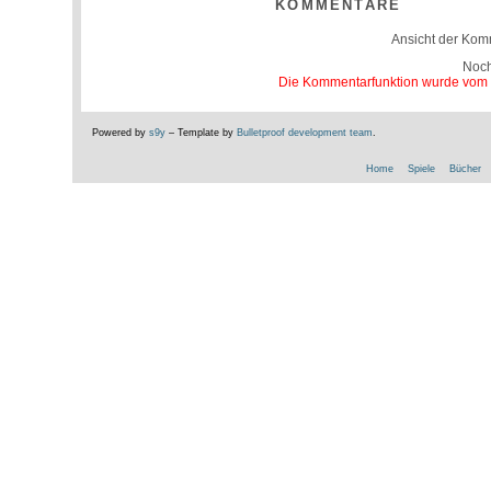
KOMMENTARE
Ansicht der Kom
Noc
Die Kommentarfunktion wurde vom Be
Powered by
s9y
– Template by
Bulletproof development team
.
Home
Spiele
Bücher