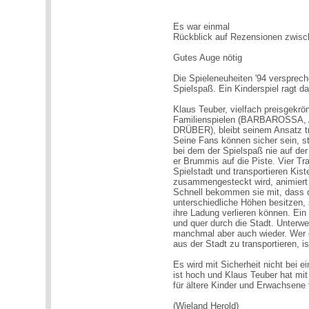
Es war einmal
Rückblick auf Rezensionen zwis
Gutes Auge nötig
Die Spieleneuheiten '94 versprech
Spielspaß. Ein Kinderspiel ragt d
Klaus Teuber, vielfach preisgekrön
Familienspielen (BARBAROSSA
DRÜBER), bleibt seinem Ansatz tre
Seine Fans können sicher sein, st
bei dem der Spielspaß nie auf der
er Brummis auf die Piste. Vier Tr
Spielstadt und transportieren Kist
zusammengesteckt wird, animiert v
Schnell bekommen sie mit, dass d
unterschiedliche Höhen besitzen
ihre Ladung verlieren können. Ein
und quer durch die Stadt. Unterwe
manchmal aber auch wieder. Wer es
aus der Stadt zu transportieren, is
Es wird mit Sicherheit nicht bei e
ist hoch und Klaus Teuber hat mi
für ältere Kinder und Erwachsene 
(Wieland Herold)