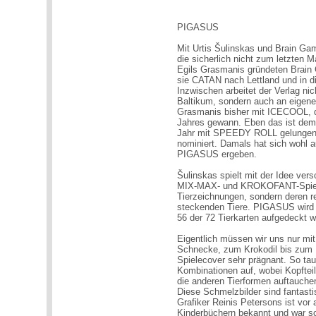
PIGASUS
Mit Urtis Šulinskas und Brain Gam
die sicherlich nicht zum letzten M
Egils Grasmanis gründeten Brain 
sie CATAN nach Lettland und in di
Inzwischen arbeitet der Verlag nic
Baltikum, sondern auch an eigen
Grasmanis bisher mit ICECOOL, d
Jahres gewann. Eben das ist dem N
Jahr mit SPEEDY ROLL gelungen,
nominiert. Damals hat sich wohl 
PIGASUS ergeben.
Šulinskas spielt mit der Idee ver
MIX-MAX- und KROKOFANT-Spielen
Tierzeichnungen, sondern deren re
steckenden Tiere. PIGASUS wird 
56 der 72 Tierkarten aufgedeckt w
Eigentlich müssen wir uns nur mi
Schnecke, zum Krokodil bis zum E
Spielecover sehr prägnant. So tauc
Kombinationen auf, wobei Kopfteil
die anderen Tierformen auftauche
Diese Schmelzbilder sind fantasti
Grafiker Reinis Petersons ist vor 
Kinderbüchern bekannt und war sc