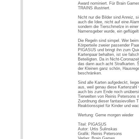
Award nominiert. Für Brain Gam
TRAINS illustriert.
Nicht nur die Bilder sind Anreiz,
auch die Idee, nicht auf eine Ala
sondern die Tierschmelze in einer 
Namensgeber wurde, ein geflüge
Die Regeln sind simpel. Wer beim
Körperteile zweier passender Paa
PIGASUS und bringt ihn zum Quie
Kartenpaar behalten, ist sie falsc
Beteiligten. Da in Nicht-Coronaze
das dann auch acht Strafkarten. Šu
der Kleinen ganz schön, Hausregel
beschränken.
Sind alle Karten aufgedeckt, lie
aus, weil genau diese Kartenzah
auch bis zum Ende noch unübersic
Tierwelten von Reinis Petersons m
Zuordnung dieser fantasievollen T
Reaktionsspiel für Kinder und w
Wertung: Gerne morgen wieder
Titel: PIGASUS
Autor: Urtis Šulinskas
Grafik: Reinis Petersons
Verlag: Brain Games