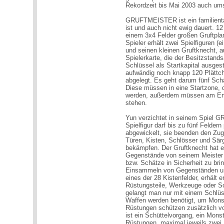
Rekordzeit bis Mai 2003 auch um
GRUFTMEISTER ist ein familienta
ist und auch nicht ewig dauert. 12
einem 3x4 Felder großen Gruftplan
Spieler erhält zwei Spielfiguren (
und seinen kleinen Gruftknecht, 
Spielerkarte, die der Besitzstand
Schlüssel als Startkapital ausgest
aufwändig noch knapp 120 Plättch
abgelegt. Es geht darum fünf Schä
Diese müssen in eine Startzone, di
werden, außerdem müssen am End
stehen.
Yun verzichtet in seinem Spiel 
Spielfigur darf bis zu fünf Felde
abgewickelt, sie beenden den Zug 
Türen, Kisten, Schlösser und Sä
bekämpfen. Der Gruftknecht hat ei
Gegenstände von seinem Meister
bzw. Schätze in Sicherheit zu br
Einsammeln von Gegenständen und
eines der 28 Kistenfelder, erhält
Rüstungsteile, Werkzeuge oder Sc
gelangt man nur mit einem Schlü
Waffen werden benötigt, um Mons
Rüstungen schützen zusätzlich v
ist ein Schüttelvorgang, ein Mon
Rüstungen, maximal jeweils zwei