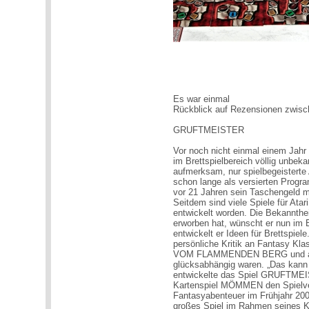
Es war einmal
Rückblick auf Rezensionen zwis
GRUFTMEISTER
Vor noch nicht einmal einem Jahr
im Brettspielbereich völlig unbeka
aufmerksam, nur spielbegeisterte 
schon lange als versierten Prog
vor 21 Jahren sein Taschengeld m
Seitdem sind viele Spiele für Ata
entwickelt worden. Die Bekannthei
erworben hat, wünscht er nun im B
entwickelt er Ideen für Brettspiel
persönliche Kritik an Fantasy K
VOM FLAMMENDEN BERG und am
glücksabhängig waren. „Das kann 
entwickelte das Spiel GRUFTMEIS
Kartenspiel MÖMMEN den Spielv
Fantasyabenteuer im Frühjahr 200
großes Spiel im Rahmen seines Kl