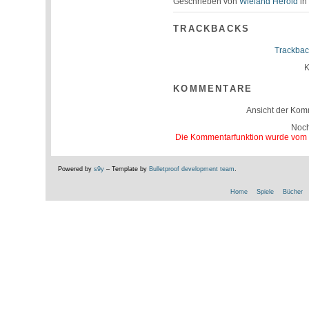
Geschrieben von
Wieland Herold
i
TRACKBACKS
Trackbac
K
KOMMENTARE
Ansicht der Kom
Noc
Die Kommentarfunktion wurde vom Be
Powered by
s9y
– Template by
Bulletproof development team
.
Home
Spiele
Bücher