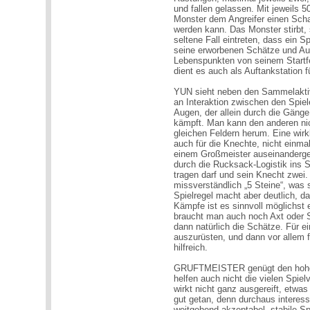
und fallen gelassen. Mit jeweils 5
Monster dem Angreifer einen Sch
werden kann. Das Monster stirbt, s
seltene Fall eintreten, dass ein Sp
seine erworbenen Schätze und Au
Lebenspunkten von seinem Startf
dient es auch als Auftankstation f
YUN sieht neben den Sammelaktiv
an Interaktion zwischen den Spiele
Augen, der allein durch die Gän
kämpft. Man kann den anderen nich
gleichen Feldern herum. Eine wirk
auch für die Knechte, nicht einma
einem Großmeister auseinanderg
durch die Rucksack-Logistik ins S
tragen darf und sein Knecht zwei. 
missverständlich „5 Steine“, was s
Spielregel macht aber deutlich, d
Kämpfe ist es sinnvoll möglichst
braucht man auch noch Axt oder 
dann natürlich die Schätze. Für 
auszurüsten, und dann vor allem f
hilfreich.
GRUFTMEISTER genügt den hohen
helfen auch nicht die vielen Spiel
wirkt nicht ganz ausgereift, etwa
gut getan, denn durchaus interess
weitgehend akzeptabel, stabile Spi