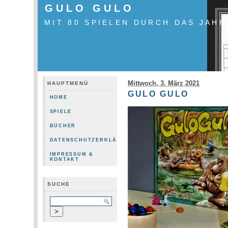
GULO GULO
MIT 80 SPIELEN DURCH DAS JAHR
Mittwoch, 3. März 2021
HAUPTMENÜ
GULO GULO
HOME
SPIELE
BÜCHER
DATENSCHUTZERKLÄRUNG
IMPRESSUM &
KONTAKT
SUCHE