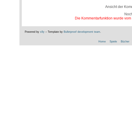
Ansicht der Kom
Noc
Die Kommentarfunktion wurde vom Be
Powered by
s9y
– Template by
Bulletproof development team
.
Home
Spiele
Bücher