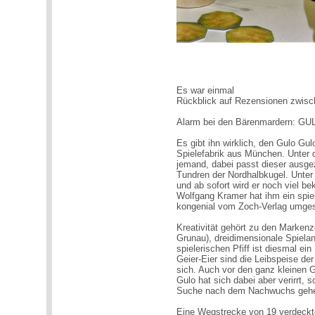
Es war einmal
Rückblick auf Rezensionen zwis
Alarm bei den Bärenmardern: G
Es gibt ihn wirklich, den Gulo Gul
Spielefabrik aus München. Unter
jemand, dabei passt dieser ausg
Tundren der Nordhalbkugel. Unter
und ab sofort wird er noch viel
Wolfgang Kramer hat ihm ein spie
kongenial vom Zoch-Verlag umges
Kreativität gehört zu den Marke
Grunau), dreidimensionale Spie
spielerischen Pfiff ist diesmal ei
Geier-Eier sind die Leibspeise de
sich. Auch vor den ganz kleinen Gu
Gulo hat sich dabei aber verirrt, s
Suche nach dem Nachwuchs geh
Eine Wegstrecke von 19 verdeckt