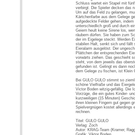
Schluss wartet ein Stapel mit fünf
verbirgt. Die Spieler decken das
Um auf das Feld zu gelangen, mus
Kärtchenfarbe aus dem Gelege ge
aufgedeckte Felder gehen, indem 
unterschiedlich groß und durch ei
Geiern heult keine Sirene los, wen
räubern dürfen. Sie haben zum Sch
der im Eigelege steckt. Werden Eie
stabilen Halt, senkt sich und fäll
Eieralarm ausgelöst. Der ungeschi
Plättchen der entsprechenden Eierf
vorwärts ziehen. Das geschieht so
steht, von dem jeweils das oberst
gefunden ist. Gelingt es dann noch
dem Gelege zu fischen, ist Klein 
Bei GULO GULO stimmt so ziemlich
schöne Vielfraße und das Eiergele
Victor Boden witzig-gefällig. Die Ide
Vorzüge, die ein gutes Kinder- u
kurzweiligen (15 Minuten) Geschic
ihren kleinen Fingern gut gegen
Spielvergnügen kostet allerdings
rechnen.
Titel: GULO GULO
Verlag: Zoch
Autor: KRAG-Team (Kramer, Ragg
Grafik: Viktor Boden