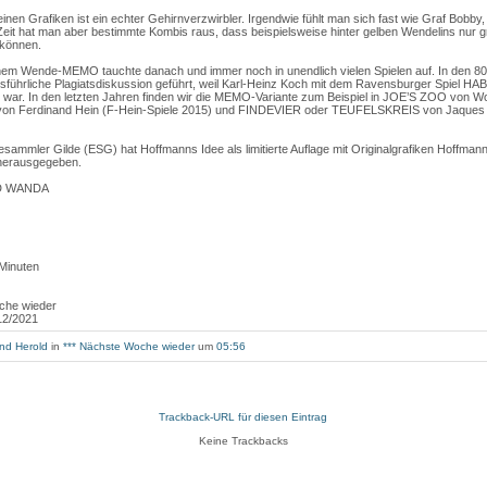
inen Grafiken ist ein echter Gehirnverzwirbler. Irgendwie fühlt man sich fast wie Graf Bobby
r Zeit hat man aber bestimmte Kombis raus, dass beispielsweise hinter gelben Wendelins nur
 können.
nem Wende-MEMO tauchte danach und immer noch in unendlich vielen Spielen auf. In den 8
ausführliche Plagiatsdiskussion geführt, weil Karl-Heinz Koch mit dem Ravensburger Spiel 
 war. In den letzten Jahren finden wir die MEMO-Variante zum Beispiel in JOE’S ZOO von Wo
 von Ferdinand Hein (F-Hein-Spiele 2015) und FINDEVIER oder TEUFELSKREIS von Jaques Z
esammler Gilde (ESG) hat Hoffmanns Idee als limitierte Auflage mit Originalgrafiken Hoffma
herausgegeben.
ND WANDA
n
 Minuten
che wieder
12/2021
nd Herold
in
*** Nächste Woche wieder
um
05:56
Trackback-URL für diesen Eintrag
Keine Trackbacks