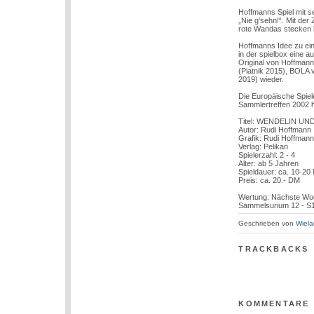
Hoffmanns Spiel mit se
„Nie g’sehn!“. Mit de
rote Wandas stecken
Hoffmanns Idee zu ei
in der spielbox eine 
Original von Hoffmann
(Piatnik 2015), BOLA
2019) wieder.
Die Europäische Spiel
Sammlertreffen 2002 
Titel: WENDELIN U
Autor: Rudi Hoffmann
Grafik: Rudi Hoffman
Verlag: Pelikan
Spielerzahl: 2 - 4
Alter: ab 5 Jahren
Spieldauer: ca. 10-20
Preis: ca. 20.- DM
Wertung: Nächste Wo
Sammelsurium 12 - S
Geschrieben von
Wiela
TRACKBACKS
KOMMENTARE