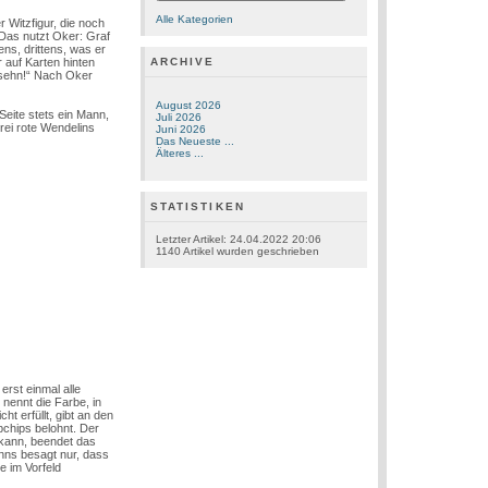
Alle Kategorien
 Witzfigur, die noch
 Das nutzt Oker: Graf
ns, drittens, was er
 auf Karten hinten
ARCHIVE
’sehn!“ Nach Oker
August 2026
Seite stets ein Mann,
Juli 2026
rei rote Wendelins
Juni 2026
Das Neueste ...
Älteres ...
STATISTIKEN
Letzter Artikel:
24.04.2022 20:06
1140
Artikel wurden geschrieben
erst einmal alle
nennt die Farbe, in
t erfüllt, gibt an den
bchips belohnt. Der
n kann, beendet das
anns besagt nur, dass
e im Vorfeld