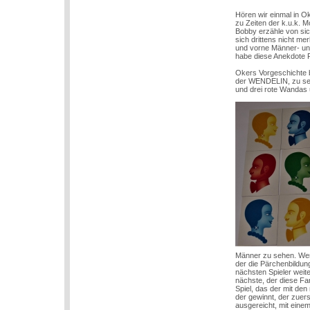
Hören wir einmal in Ok
zu Zeiten der k.u.k. M
Bobby erzähle von sic
sich drittens nicht m
und vorne Männer- und
habe diese Anekdote 
Okers Vorgeschichte be
der WENDELIN, zu sehe
und drei rote Wandas
Männer zu sehen. Wer 
der die Pärchenbildun
nächsten Spieler weit
nächste, der diese Far
Spiel, das der mit de
der gewinnt, der zuers
ausgereicht, mit eine