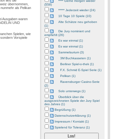
on ließ die
**** Gerne morgen wieder
chweiz übernommen,
(558)
 nunmehr als Pelikan
***** Jederzeit wieder (24)
10 Tage 10 Spiele (10)
wei Ausgaben waren
Alte Schätze neu gehoben
 WENDELIN UND
(1)
Die Jury nominiert und
 manchen Spielen, wie
empfiehlt (26)
, sondern Vorspiele
Es war einmal (1)
Es war einmal (1)
Sammelsurium (3)
3M Buchkasseten (1)
Berliner Spiel-o-thek (1)
F.X. Schmid E-Spiel Serie (1)
Pelikan (1)
Ravensburger Casino-Serie
(2)
Solo unterwegs (1)
Überblick über die
ausgezeichneten Spiele der Jury Spiel
des Jahres (1)
Begrüßung (1)
Datenschutzerklärung (1)
Impressum / Kontakt (1)
Spielend für Toleranz (1)