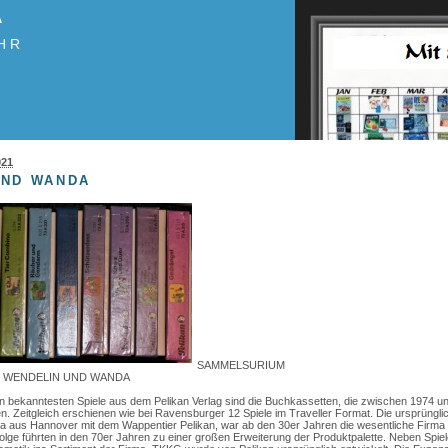
A
HR
021
UND WANDA
SAMMELSURIUM
rie: WENDELIN UND WANDA
n bekanntesten Spiele aus dem Pelikan Verlag sind die Buchkassetten, die zwischen 1974 u
 Zeitgleich erschienen wie bei Ravensburger 12 Spiele im Traveller Format. Die ursprünglic
 aus Hannover mit dem Wappentier Pelikan, war ab den 30er Jahren die wesentliche Firma 
Erfolge führten in den 70er Jahren zu einer großen Erweiterung der Produktpalette. Neben Spi