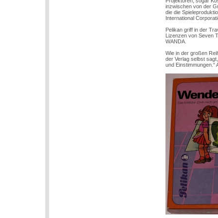
Projektoren, sogar Ko
inzwischen von der G
die die Spieleprodukt
International Corporati
Pelikan griff in der 
Lizenzen von Seven T
WANDA.
Wie in der großen Reih
der Verlag selbst sagt
und Einstimmungen.“ A