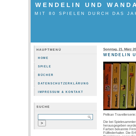
WENDELIN UND WAND
MIT 80 SPIELEN DURCH DAS JA
Sonntag, 21. März 2
HAUPTMENÜ
WENDELIN 
HOME
SPIELE
BÜCHER
DATENSCHUTZERKLÄRUNG
IMPRESSUM & KONTAKT
SUCHE
Pelikan Travellerse
Die bei Spielesammler
herausgegeben wurden.
Farben bekannte Firma
Füllfederhalter. Die 