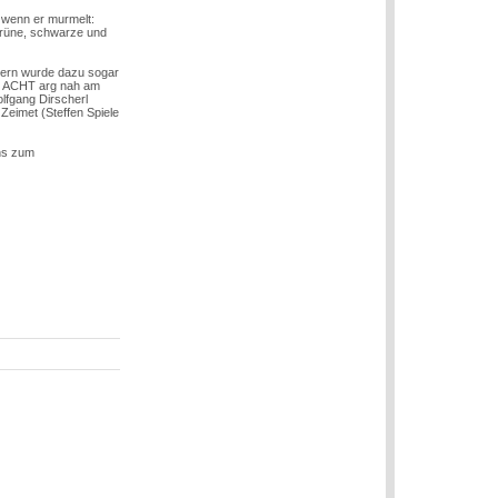
, wenn er murmelt:
 grüne, schwarze und
0ern wurde dazu sogar
HAB ACHT arg nah am
lfgang Dirscherl
eimet (Steffen Spiele
nns zum