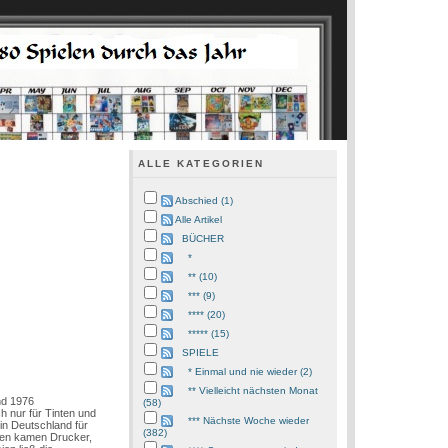
ALLE KATEGORIEN
Abschied (1)
Alle Artikel
BÜCHER
*
** (10)
*** (9)
**** (20)
***** (15)
SPIELE
* Einmal und nie wieder (2)
** Vielleicht nächsten Monat
nd 1976
(58)
h nur für Tinten und
*** Nächste Woche wieder
in Deutschland für
(382)
elen kamen Drucker,