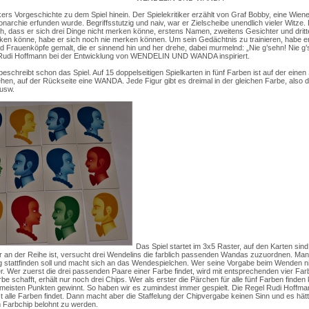
ers Vorgeschichte zu dem Spiel hinein. Der Spielekritiker erzählt von Graf Bobby, eine Wiener
onarchie erfunden wurde. Begriffsstutzig und naiv, war er Zielscheibe unendlich vieler Witze.
h, dass er sich drei Dinge nicht merken könne, erstens Namen, zweitens Gesichter und dritte
erken könne, habe er sich noch nie merken können. Um sein Gedächtnis zu trainieren, habe er
 Frauenköpfe gemalt, die er sinnend hin und her drehe, dabei murmelnd: „Nie g’sehn! Nie g
Rudi Hoffmann bei der Entwicklung von WENDELIN UND WANDA inspiriert.
schreibt schon das Spiel. Auf 15 doppelseitigen Spielkarten in fünf Farben ist auf der einen 
n, auf der Rückseite eine WANDA. Jede Figur gibt es dreimal in der gleichen Farbe, also d
 usw.
Das Spiel startet im 3x5 Raster, auf den Karten sind 
an der Reihe ist, versucht drei Wendelins die farblich passenden Wandas zuzuordnen. Man 
g stattfinden soll und macht sich an das Wendespielchen. Wer seine Vorgabe beim Wenden nich
er. Wer zuerst die drei passenden Paare einer Farbe findet, wird mit entsprechenden vier Far
be schafft, erhält nur noch drei Chips. Wer als erster die Pärchen für alle fünf Farben finde
n meisten Punkten gewinnt. So haben wir es zumindest immer gespielt. Die Regel Rudi Hoffm
t alle Farben findet. Dann macht aber die Staffelung der Chipvergabe keinen Sinn und es hätt
m Farbchip belohnt zu werden.