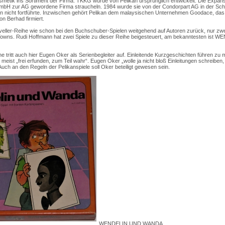
smetik ins Sortiment der Firma. TKKG wurde von Pelikan ursprünglich entwickelt. Die Expansi
mbH zur AG gewordene Firma straucheln. 1984 wurde sie von der Condorpart AG in der S
ion nicht fortführte. Inzwischen gehört Pelikan dem malaysischen Unternehmen Goodace, das
on Berhad firmiert.
Traveller-Reihe wie schon bei den Buchschuber-Spielen weitgehend auf Autoren zurück, nur z
owns. Rudi Hoffmann hat zwei Spiele zu dieser Reihe beigesteuert, am bekanntesten ist
e tritt auch hier Eugen Oker als Serienbegleiter auf. Einleitende Kurzgeschichten führen zu
, meist „frei erfunden, zum Teil wahr“. Eugen Oker „wolle ja nicht bloß Einleitungen schreiben
uch an den Regeln der Pelikanspiele soll Oker beteiligt gewesen sein.
WENDELIN UND WANDA