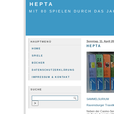
HEPTA
MIT 80 SPIELEN DURCH DAS JA
Sonntag, 11. April 2
HAUPTMENÜ
HEPTA
HOME
SPIELE
BÜCHER
DATENSCHUTZERKLÄRUNG
IMPRESSUM & KONTAKT
SUCHE
SAMMELSURIUM
Ravensburger Travelle
Neben der Casino-Seri