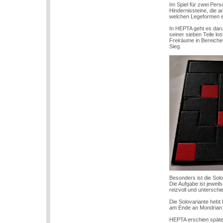
Im Spiel für zwei Per
Hindernissteine, die a
welchen Legeformen er
In HEPTA geht es daru
seiner sieben Teile l
Freiräume in Bereichen
Sieg.
Besonders ist die Solo
Die Aufgabe ist jewei
reizvoll und unterschi
Die Solovariante hebt
am Ende an Mondrian e
HEPTA erschien späte