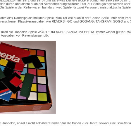
202x202x28 mm; 1972 und 1973) und als etwas kleinere dickere Schachtel (190x190x36 mm;
ich durch und diente auch der Veröffentlichung weiterer Titel. Zur Serie gezählt werden aber 
. Die Spiele in der Reihe waren fast durchweg Spiele für zwei Personen, meist taktische Spiel
tlichte Alex Randolph die meisten Spiele, zum Teil wie auch in der Casino-Serie unter dem 
 erschienen Klassikerausgaben wie REVERSI, GO und GOBANG, TANGRAM, SOGO und 3x
ür mich die Randolph-Spiele WÖRTERKLAUER, BANDA und HEPTA. Immer wieder gut ist RA
en Ausgaben von Ravensburger gibt.
Randolph, absolut nicht selbstverständlich für die frühen 70er Jahre, sowohl eine Solo-Varia