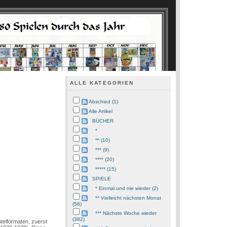
ALLE KATEGORIEN
Abschied (1)
Alle Artikel
BÜCHER
*
** (10)
*** (9)
**** (20)
***** (15)
SPIELE
* Einmal und nie wieder (2)
** Vielleicht nächsten Monat
(58)
*** Nächste Woche wieder
(382)
telformaten, zuerst