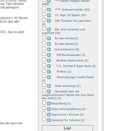
 1973-1978). Diese
**** Gerne morgen wieder
nur Titel mit dem
(558)
e mit geringem
***** Jederzeit wieder (24)
10 Tage 10 Spiele (10)
Pseudonym L.W. Bones
Alte Schätze neu gehoben
16, das alte
(1)
Die Jury nominiert und
CKO, das es aber
empfiehlt (26)
Es war einmal (1)
Es war einmal (1)
Sammelsurium (3)
3M Buchkasseten (1)
Berliner Spiel-o-thek (1)
F.X. Schmid E-Spiel Serie (1)
Pelikan (1)
Ravensburger Casino-Serie
(2)
Solo unterwegs (1)
Überblick über die
ausgezeichneten Spiele der Jury Spiel
des Jahres (1)
Begrüßung (1)
Datenschutzerklärung (1)
Impressum / Kontakt (1)
Spielend für Toleranz (1)
nte als auch ein