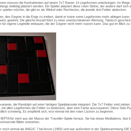
sonen müssen die Kontrahenten auf einem 7x7 Raster 14 Legeformen unterbringen. Im Wege 
nfangs beliebig platziert werden. Ein Spieler platziert diese roten Steine, der andere darf sich
 spielen möchte, die gibt es als Winkel oder Rechtecke, die jeweils drei Felder abdecken.
m, den Gegner in die Enge zu treiben, damit er keine seine Legeformen mehr ablegen kann.
oswird, gewinnt. Die gleiche Anzahl führt zu einer unentschiedenen Wertung. Taktisch geschi
 für eigene Legeteile einbauen, die der Gegner nicht mehr nutzen kann. Das gut im Blick zu 
variante, die Randolph auf einer farbigen Spielplanseite integriert. Die 7x7 Felder sind siebe
ls, mit allen Legeformen die Felder zu bedecken, aber eine Farbe auszusparen. Diese Solo-P
edlich schwierig. Es empfiehlt sich, erst einmal mit den roten Lücken zu beginnen.
 HEPTA für mich aus der Masse der Traveller-Spiele heraus. Sie hat etwas Meditatives, fast 
rinnernde Bilder entstehen.
r noch einmal als MAGIC 7 bei Arxon (1983) und war außerdem in der Spielesammlung DIE