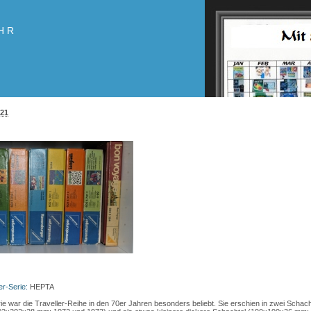
HR
021
r-Serie:
HEPTA
e war die Traveller-Reihe in den 70er Jahren besonders beliebt. Sie erschien in zwei Schach