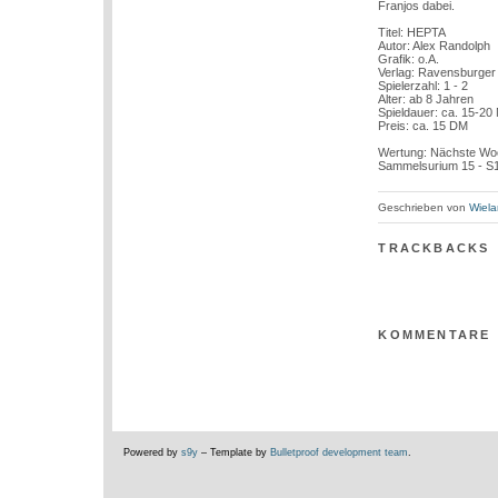
Franjos dabei.
Titel: HEPTA
Autor: Alex Randolph
Grafik: o.A.
Verlag: Ravensburger
Spielerzahl: 1 - 2
Alter: ab 8 Jahren
Spieldauer: ca. 15-20
Preis: ca. 15 DM
Wertung: Nächste Wo
Sammelsurium 15 - S
Geschrieben von
Wiela
TRACKBACKS
KOMMENTARE
Powered by
s9y
– Template by
Bulletproof development team
.