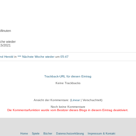
 Minuten
che wieder
15/2021
nd Herold
in
*** Nächste Woche wieder
um
05:47
Trackback-URL für diesen Eintrag
Keine Trackbacks
Ansicht der Kommentare: (
Linear
| Verschachtelt)
Noch keine Kommentare
Die Kommentarfunktion wurde vom Besitzer dieses Blogs in diesem Eintrag deaktiviert.
Home
Spiele
Bücher
Datenschutzerklärung
Impressum & Kontakt