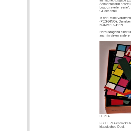
als flache Ausgabe (
Schachtelform setzte s
Logo „traveller serie“
Glücksanteil.
In der Reihe veröffen
(PEGGINO). Daneben
NÜMMERCHEN.
Herausragend sind f
auch in vielen ander
HEPTA
Für HEPTA entwickelte 
klassisches Duell.