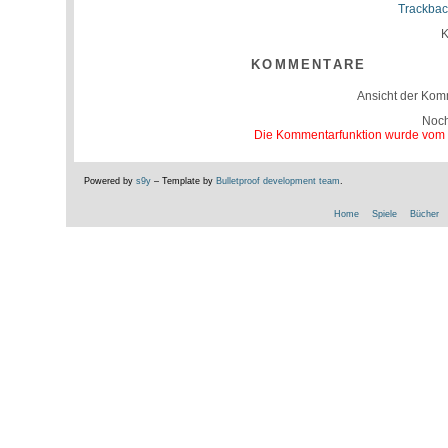
Trackbac
K
KOMMENTARE
Ansicht der Kom
Noc
Die Kommentarfunktion wurde vom Be
Powered by
s9y
– Template by
Bulletproof development team
.
Home
Spiele
Bücher