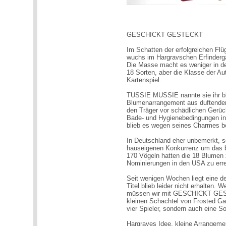
GESCHICKT GESTECKT
Im Schatten der erfolgreichen Fl
wuchs im Hargravschen Erfinderg
Die Masse macht es weniger in de
18 Sorten, aber die Klasse der Au
Kartenspiel.
TUSSIE MUSSIE nannte sie ihr blum
Blumenarrangement aus duftenden
den Träger vor schädlichen Gerüc
Bade- und Hygienebedingungen in 
blieb es wegen seines Charmes be
In Deutschland eher unbemerkt, sc
hauseigenen Konkurrenz um das 
170 Vögeln hatten die 18 Blumen 
Nominierungen in den USA zu errei
Seit wenigen Wochen liegt eine
Titel blieb leider nicht erhalten.
müssen wir mit GESCHICKT GEST
kleinen Schachtel von Frosted Ga
vier Spieler, sondern auch eine S
Hargraves Idee, kleine Arrangeme