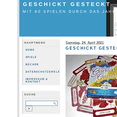
GESCHICKT GESTECKT
MIT 80 SPIELEN DURCH DAS JAHR
Samstag, 24. April 2021
HAUPTMENÜ
GESCHICKT GEST
HOME
SPIELE
BÜCHER
DATENSCHUTZERKLÄRUNG
IMPRESSUM &
KONTAKT
SUCHE