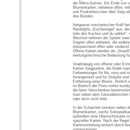
der Mikro-Games. Am Ende von vie
Blumenkarten, teilweise offen, te
und Punkteherzchen über Sieg ode
drei Runden.
Hargraves mechanischer Kniff bei
Randolphs „Kuchenregel“ aus, die 
teile den Kuchen und du wählst“, n
Wechsel nehmen die Spieler zwei
Gegner offen anbieten, die ande
entsprechend offen oder verdec
Offene Karten werden als „Strauß“ 
wertungstechnische Bedeutung h
Unabhängig von offener oder Eri
Karten Siegpunkte, die findet man
Farbwertungen für lila, rosa und 
Arrangement und für Sträuße und 
Entfernung einer Blume. Ähnlich 
im Bereich der Flora vorher kund
die beim Verschenken bestimmter
man neben dem Gänseblümchen kla
oder doch nicht liebt.
In der Schachtel stecken neben den
Blumenkarten, sechs Solospielkarte
außerdem eine Übersichtskarte mi
spezieller Karten. Nach der Regel f
Kartenverteilung einfach durch A
vorgenommen.