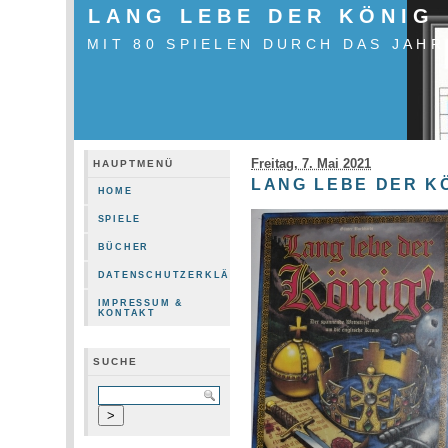
LANG LEBE DER KÖNIG
MIT 80 SPIELEN DURCH DAS JAHR
Freitag, 7. Mai 2021
HAUPTMENÜ
LANG LEBE DER K
HOME
SPIELE
BÜCHER
DATENSCHUTZERKLÄRUNG
IMPRESSUM &
KONTAKT
SUCHE