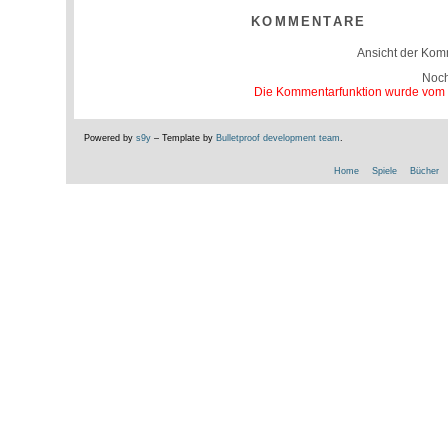
KOMMENTARE
Ansicht der Kom
Noc
Die Kommentarfunktion wurde vom Be
Powered by
s9y
– Template by
Bulletproof development team
.
Home
Spiele
Bücher