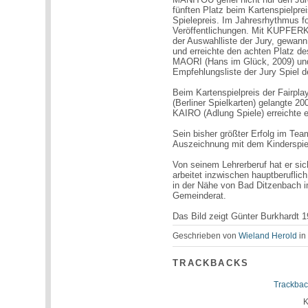
fünften Platz beim Kartenspielpr
Spielepreis. Im Jahresrhythmus fo
Veröffentlichungen. Mit KUPFERK
der Auswahlliste der Jury, gewann 
und erreichte den achten Platz des
MAORI (Hans im Glück, 2009) u
Empfehlungsliste der Jury Spiel d
Beim Kartenspielpreis der Fairpl
(Berliner Spielkarten) gelangte 
KAIRO (Adlung Spiele) erreichte e
Sein bisher größter Erfolg im Tea
Auszeichnung mit dem Kinderspi
Von seinem Lehrerberuf hat er sic
arbeitet inzwischen hauptberuflich
in der Nähe von Bad Ditzenbach i
Gemeinderat.
Das Bild zeigt Günter Burkhardt
Geschrieben von
Wieland Herold
i
TRACKBACKS
Trackbac
K