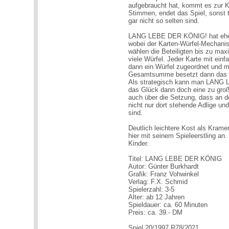
aufgebraucht hat, kommt es zur Kö
Stimmen, endet das Spiel, sonst t
gar nicht so selten sind.
LANG LEBE DER KÖNIG! hat ehe
wobei der Karten-Würfel-Mechani
wählen die Beteiligten bis zu max
viele Würfel. Jeder Karte mit ein
dann ein Würfel zugeordnet und mul
Gesamtsumme besetzt dann das Ge
Als strategisch kann man LANG 
das Glück dann doch eine zu groß
auch über die Setzung, dass an 
nicht nur dort stehende Adlige und
sind.
Deutlich leichtere Kost als Kram
hier mit seinem Spieleerstling an.
Kinder.
Titel: LANG LEBE DER KÖNIG
Autor: Günter Burkhardt
Grafik: Franz Vohwinkel
Verlag: F.X. Schmid
Spielerzahl: 3-5
Alter: ab 12 Jahren
Spieldauer: ca. 60 Minuten
Preis: ca. 39.- DM
Spiel 20/1997 R78/2021