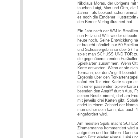
Nikolaus Moras, der übrigens mit fa
tauchen Luigi, Max und Otto, die 
Jahren, als Lookout schon einmal 
es noch die Emdener Illustratorin
den Berner Verlag illustriert hat.
Ein Jahr nach der WM in Brasilien
nun Fritz und Willi wieder dribbel
heute noch. Seine Entwicklung hät
er braucht nämlich nur 60 Spielka
und Schussergebnisse über 27 To
spielt man SCHUSS UND TOR zu zwe
die gegenübersitzenden Fußballer 
Spielkarten zusammen. Wenn Otto
Karte antworten. Wenn er sie nicht
Tormann, der den Angriff beendet.
Ergebnis über den Torkartenstapel 
sofort ein Tor, eine Karte sogar 
mit einer passenden Spielerkarte
beenden den Angriff durch Aus, Fo
seinen Besitz nimmt, darf am End
mit jeweils drei Karten gibt. Sobal
endet in einem Zehntel der Normal
man sicher sein kann, das auch 
eingefordert wird.
Am meisten Spaß macht SCHUSS 
Zimmermanns kommentiert wird und
aufgreifen und fortführen. Dann 
wenn Fritz wieder einmal Luigi und