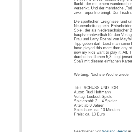
flankt, der mit einem wunderschö
versenkt. Und der mehrfache „Tor! 
zwei Torpunkte bringt. Der Tisch r
Die sportlichen Ereignisse rund
Neubearbeitung sein. Entscheiden
Spiel, der als niedersächsischer
hauptverantwortlich für den Verlag
Frau und Larry Roznai von Mayfair
Tipp geben darf. Liest man seine 
have played this more than any oth
now my kids want to play it. All.
durchschnittlichen 5,3, liegt jens
Spaß mit diesem einfachen Karten
Wertung: Nächste Woche wieder
Titel: SCHUSS UND TOR
Autor: Rudi Hoffmann
Verlag: Lookout-Spiele
Spielerzahl: 2 – 4 Spieler
Alter: ab 8 Jahren
Spieldauer: ca. 10 Minuten
Preis: ca. 13 Euro
Geschrieben von
Wieland Herold
i