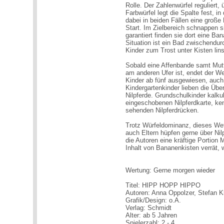
Rolle. Der Zahlenwürfel reguliert,
Farbwürfel legt die Spalte fest, in
dabei in beiden Fällen eine große
Start. Im Zielbereich schnappen s
garantiert finden sie dort eine Ba
Situation ist ein Bad zwischendur
Kinder zum Trost unter Kisten lin
Sobald eine Affenbande samt Mut
am anderen Ufer ist, endet der We
Kinder ab fünf ausgewiesen, auch
Kindergartenkinder lieben die Üb
Nilpferde. Grundschulkinder kalkul
eingeschobenen Nilpferdkarte, ken
sehenden Nilpferdrücken.
Trotz Würfeldominanz, dieses Wet
auch Eltern hüpfen gerne über Ni
die Autoren eine kräftige Portion
Inhalt von Bananenkisten verrät,
Wertung: Gerne morgen wieder
Titel: HIPP HOPP HIPPO
Autoren: Anna Oppolzer, Stefan K
Grafik/Design: o.A.
Verlag: Schmidt
Alter: ab 5 Jahren
Spielerzahl: 2 - 4