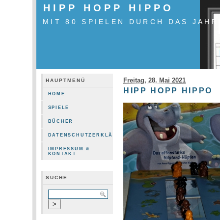
HIPP HOPP HIPPO
MIT 80 SPIELEN DURCH DAS JAHR
Freitag, 28. Mai 2021
HAUPTMENÜ
HIPP HOPP HIPPO
HOME
SPIELE
BÜCHER
DATENSCHUTZERKLÄRUNG
IMPRESSUM &
KONTAKT
SUCHE