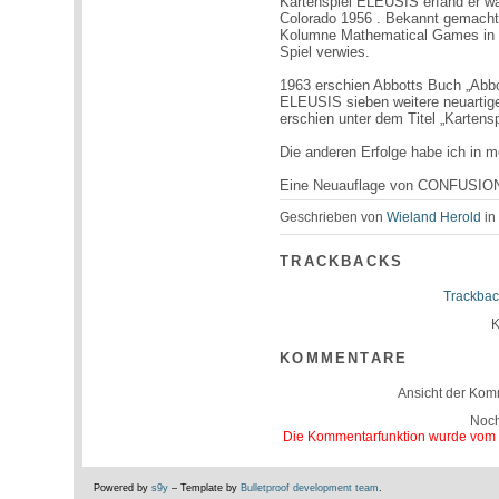
Kartenspiel ELEUSIS erfand er wä
Colorado 1956 . Bekannt gemacht 
Kolumne Mathematical Games in 
Spiel verwies.
1963 erschien Abbotts Buch „Abb
ELEUSIS sieben weitere neuartige
erschien unter dem Titel „Kartensp
Die anderen Erfolge habe ich in 
Eine Neuauflage von CONFUSION 
Geschrieben von
Wieland Herold
i
TRACKBACKS
Trackbac
K
KOMMENTARE
Ansicht der Kom
Noc
Die Kommentarfunktion wurde vom Be
Powered by
s9y
– Template by
Bulletproof development team
.