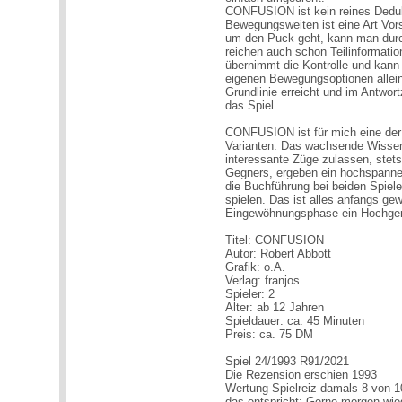
CONFUSION ist kein reines Deduk
Bewegungsweiten ist eine Art Vo
um den Puck geht, kann man durc
reichen auch schon Teilinformati
übernimmt die Kontrolle und kann 
eigenen Bewegungsoptionen allein
Grundlinie erreicht und im Antwor
das Spiel.
CONFUSION ist für mich eine de
Varianten. Das wachsende Wissen,
interessante Züge zulassen, stet
Gegners, ergeben ein hochspannend
die Buchführung bei beiden Spiele
spielen. Das ist alles anfangs ge
Eingewöhnungsphase ein Hochge
Titel: CONFUSION
Autor: Robert Abbott
Grafik: o.A.
Verlag: franjos
Spieler: 2
Alter: ab 12 Jahren
Spieldauer: ca. 45 Minuten
Preis: ca. 75 DM
Spiel 24/1993 R91/2021
Die Rezension erschien 1993
Wertung Spielreiz damals 8 von 1
das entspricht: Gerne morgen wie