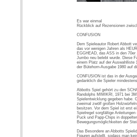
Es war einmal
Rückblick auf Rezensionen zwis
CONFUSION
Dem Spieleautor Robert Abbott ve
das vor wenigen Jahren als HEURE
EGGHEAD, das ASS in den 70er J
Jumbo neu belebt wurde. Diese Fa
einem Platz auf der Auswahllist
der Bütehorn-Ausgabe 1980 auf di
CONFUSION ist das in der Ausgab
gedanklich die Spieler mindeste
Abbotts Spiel gehört zu den SCHA
Randolphs MIMIKRI, 1971 bei 3M 
Spielentwicklung gegeben habe. Ge
zweimal zwölf großen Holzwürfeln
besitzen. Vor dem Spiel ist erst e
Spielregel sorgfältige Anleitunge
Puck und Papp-Chips in doppelte
Bewegungsmöglichkeiten der Stei
Das Besondere an Abbotts Spielide
Figuren aufstellt, sodass man kein