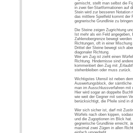
gemischt, stellt man selbst die 
in zwei 6er-Startformationen auf d
Stein wird zur besseren Notation
das mittlere Spielfeld kommt der P
gegnerische Grundlinie zu bringe
Die Steine zeigen Zugrichtung un
Ist mehr als ein Feld angegeben, 
Zahlenobergrenze bewegt werden da
Richtungen, oft in einer Mischung
Drittel der Steine bewegt sich abe
diagonaler Richtung.
Wer am Zug ist zieht einen Würfel b
Richtung. Hindernisse sind ander
kommentiert den Zug mit „Erlaubt!“
stehenbleiben oder muss zurück.
Wichtigstes Utensil ist neben dem
Auswertungsblock, der sämtliche
man im Ausschlussverfahren mit 
Hier wird sogar an doppelte Buchf
wie weit der Gegner mit seinen Ve
berücksichtigt, die Pfeile sind in
Wer sich sicher ist, darf mit Zu
Würfels nach oben kippen, sodass
und die Zugoptionen im Blick hat.
gegnerische Grundlinie erreicht, 
maximal zwei Zügen in allen Rich
einfach umgedreht.