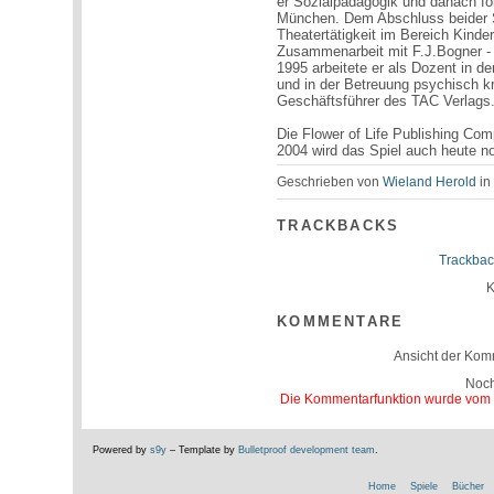
er Sozialpädagogik und danach fol
München. Dem Abschluss beider St
Theatertätigkeit im Bereich Kinde
Zusammenarbeit mit F.J.Bogner - 
1995 arbeitete er als Dozent in d
und in der Betreuung psychisch k
Geschäftsführer des TAC Verlags.
Die Flower of Life Publishing Co
2004 wird das Spiel auch heute no
Geschrieben von
Wieland Herold
i
TRACKBACKS
Trackbac
K
KOMMENTARE
Ansicht der Kom
Noc
Die Kommentarfunktion wurde vom Be
Powered by
s9y
– Template by
Bulletproof development team
.
Home
Spiele
Bücher