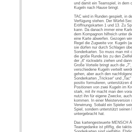
und damit ein Teamspiel, in dem d
Kugeln nach Hause bringt.
TAC wird in Runden gespielt, in d
Verfügung stehen. Der Würfel-Se
Eröffnungskarten 1 und 13. Zu Sp
kann. Da danach immer eine Kart
dem Kompagnon hilfreich unter di
eine Karte abwerfen. Gezogen wird 
Regel die Zugweite vor. Kugeln (a
sie dürfen nur durch Schlagen üb
Sonderkarten. So muss man mit der
die große Runde bis zu den Zielfe
der „4“ rückwärts ziehen und dann
Große Vorteile bringt auch die „7“,
verschiedene Kugeln verteilt werde
gehen, aber auch den nachfolgend
Sonderkarten „Trickser“ und „Tac“ 
positiv formulieren, unterstützen 
Positionen von zwei Kugeln im Kre
stark, mit ihr macht man den vo
nutzt ihn für eigene Zwecke, auch
kommen. In einer Meisterversion st
Verwirrung. Sobald ein Spieler sei
Spiel, sondern unterstützt seinen
untergebracht hat.
Das kartengesteuerte MENSCH Ä
Teamgedanke ist pfiffig, die takti
Sonderkarten sind vielfältig. Ehr