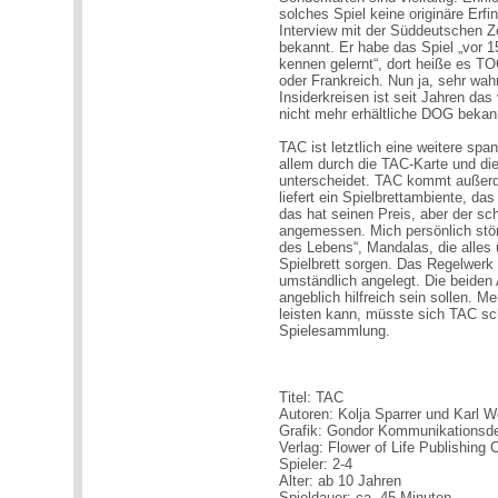
solches Spiel keine originäre Erfi
Interview mit der Süddeutschen Ze
bekannt. Er habe das Spiel „vor 
kennen gelernt“, dort heiße es T
oder Frankreich. Nun ja, sehr wa
Insiderkreisen ist seit Jahren da
nicht mehr erhältliche DOG bekann
TAC ist letztlich eine weitere spa
allem durch die TAC-Karte und di
unterscheidet. TAC kommt außerde
liefert ein Spielbrettambiente, d
das hat seinen Preis, aber der s
angemessen. Mich persönlich stör
des Lebens“, Mandalas, die alles 
Spielbrett sorgen. Das Regelwerk
umständlich angelegt. Die beiden 
angeblich hilfreich sein sollen. M
leisten kann, müsste sich TAC sch
Spielesammlung.
Titel: TAC
Autoren: Kolja Sparrer und Karl 
Grafik: Gondor Kommunikationsd
Verlag: Flower of Life Publishin
Spieler: 2-4
Alter: ab 10 Jahren
Spieldauer: ca. 45 Minuten