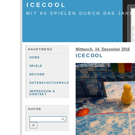
ICECOOL
MIT 80 SPIELEN DURCH DAS JAHR
Mittwoch, 14. Dezember 2016
HAUPTMENÜ
ICECOOL
HOME
SPIELE
BÜCHER
DATENSCHUTZERKLÄRUNG
IMPRESSUM &
KONTAKT
SUCHE