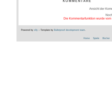
KOMMENTARE
Ansicht der Kom
Noc
Die Kommentarfunktion wurde vom Be
Powered by
s9y
– Template by
Bulletproof development team
.
Home
Spiele
Bücher