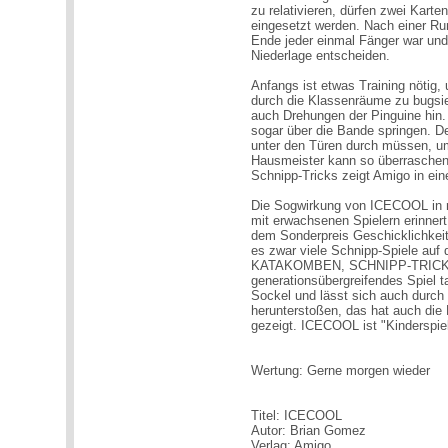
zu relativieren, dürfen zwei Kart
eingesetzt werden. Nach einer Ru
Ende jeder einmal Fänger war und 
Niederlage entscheiden.
Anfangs ist etwas Training nötig,
durch die Klassenräume zu bugsi
auch Drehungen der Pinguine hin. 
sogar über die Bande springen. De
unter den Türen durch müssen, u
Hausmeister kann so überraschen
Schnipp-Tricks zeigt Amigo in ei
Die Sogwirkung von ICECOOL in re
mit erwachsenen Spielern erinne
dem Sonderpreis Geschicklichkeit
es zwar viele Schnipp-Spiele a
KATAKOMBEN, SCHNIPP-TRICK), v
generationsübergreifendes Spiel
Sockel und lässt sich auch durch 
herunterstoßen, das hat auch die
gezeigt. ICECOOL ist "Kinderspie
Wertung: Gerne morgen wieder
Titel: ICECOOL
Autor: Brian Gomez
Verlag: Amigo