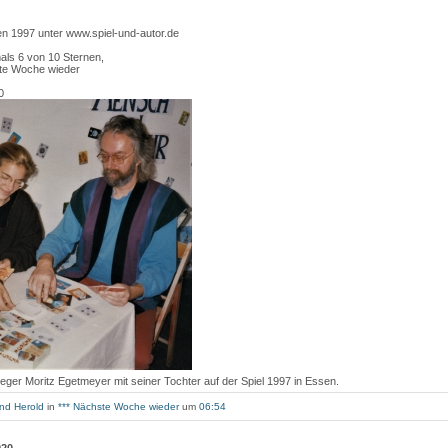
n 1997 unter www.spiel-und-autor.de
als 6 von 10 Sternen,
ste Woche wieder
0
leger Moritz Egetmeyer mit seiner Tochter auf der Spiel 1997 in Essen.
nd Herold
in
*** Nächste Woche wieder
um
06:54
020