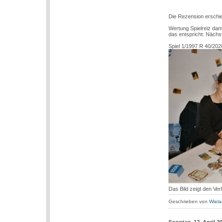
Die Rezension erschie
Wertung Spielreiz dam
das entspricht: Näch
Spiel 1/1997 R 40/202
Das Bild zeigt den Ver
Geschrieben von
Wiela
Sonntag, 12. April 2