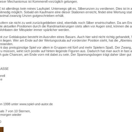
ieser Mechanismus ist Kommerell vorzüglich gelungen.
 allerdings kein reines Laufspiel. Unterwegs gilt es, Silberunzen zu verdienen. Dies ist in 
enedig möglich. Sobald ein Kaufmann eine dieser Stationen erreicht, findet eine Wertung statt
ximal zwanzig Unzen gutgeschrieben erhält.
ofern sie nicht zu weit zurückgeblieben sind, ebenfalls noch Silber erwirtschaften. Da am E
die aktuellen Positionen durch die Randmarkierungen stets allen vor Augen sind, können die
Wohltaten der Mitspieler immer spärlicher werden.
it zur Geldakquise besteht im Ausrufen eines Basars. Auch hier wird nicht richtig gehandelt, 
vorn liegen. Wer am Ende auf der Wertungsskala auf vorderster Position steht, hat die „Abente
estanden.
 das preisgünstige Spiel vor allem in Gruppen mit fünf und mehr Spielern Spaß. Der Zwang, 
zu müssen, wirkt sich positiv auf hinten liegende Figuren aus. Dadurch hat man auch in fast 
h gute Chancen, am Ende vorn mit dabei zu sein. Der Spannungsbogen trägt daher über gut 
TRASSE
rell
ce
n 1998 unter www.spiel-und-autor.de
als 7 von 10 Sternen,
e morgen wieder
0