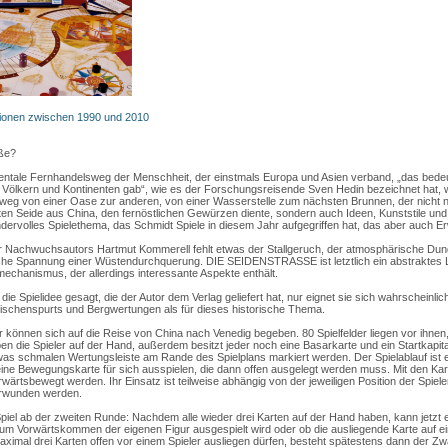
ionen zwischen 1990 und 2010
aße?
inentale Fernhandelsweg der Menschheit, der einstmals Europa und Asien verband, „das bed
 Völkern und Kontinenten gab“, wie es der Forschungsreisende Sven Hedin bezeichnet hat, 
nweg von einer Oase zur anderen, von einer Wasserstelle zum nächsten Brunnen, der nicht
ten Seide aus China, den fernöstlichen Gewürzen diente, sondern auch Ideen, Kunststile und
undervolles Spielethema, das Schmidt Spiele in diesem Jahr aufgegriffen hat, das aber auch 
r Nachwuchsautors Hartmut Kommerell fehlt etwas der Stallgeruch, der atmosphärische Dung
iche Spannung einer Wüstendurchquerung. DIE SEIDENSTRASSE ist letztlich ein abstraktes L
mechanismus, der allerdings interessante Aspekte enthält.
 die Spielidee gesagt, die der Autor dem Verlag geliefert hat, nur eignet sie sich wahrscheinlic
ischenspurts und Bergwertungen als für dieses historische Thema.
r können sich auf die Reise von China nach Venedig begeben. 80 Spielfelder liegen vor ihnen,
 die Spieler auf der Hand, außerdem besitzt jeder noch eine Basarkarte und ein Startkapi
 etwas schmalen Wertungsleiste am Rande des Spielplans markiert werden. Der Spielablauf ist 
 eine Bewegungskarte für sich ausspielen, die dann offen ausgelegt werden muss. Mit den Ka
ärtsbewegt werden. Ihr Einsatz ist teilweise abhängig von der jeweiligen Position der Spiel
erwunden werden.
Spiel ab der zweiten Runde: Nachdem alle wieder drei Karten auf der Hand haben, kann jetzt
zum Vorwärtskommen der eigenen Figur ausgespielt wird oder ob die ausliegende Karte auf ei
aximal drei Karten offen vor einem Spieler ausliegen dürfen, besteht spätestens dann der Zw