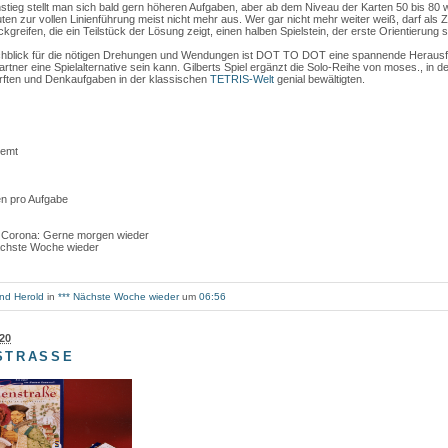
stieg stellt man sich bald gern höheren Aufgaben, aber ab dem Niveau der Karten 50 bis 80 w
ten zur vollen Linienführung meist nicht mehr aus. Wer gar nicht mehr weiter weiß, darf als
ückgreifen, die ein Teilstück der Lösung zeigt, einen halben Spielstein, der erste Orientierung 
rchblick für die nötigen Drehungen und Wendungen ist DOT TO DOT eine spannende Herausfo
tner eine Spielalternative sein kann. Gilberts Spiel ergänzt die Solo-Reihe von moses., in d
rften und Denkaufgaben in der klassischen
TETRIS-Welt
genial bewältigten.
lemt
ten pro Aufgabe
n Corona: Gerne morgen wieder
ächste Woche wieder
nd Herold
in
*** Nächste Woche wieder
um
06:56
020
STRASSE