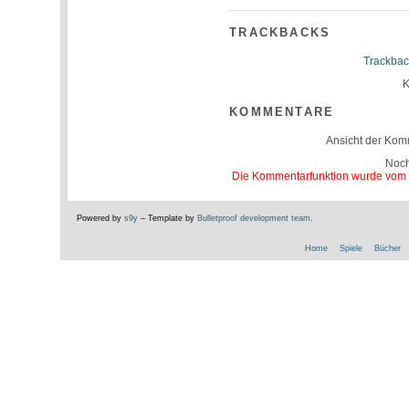
TRACKBACKS
Trackbac
K
KOMMENTARE
Ansicht der Kom
Noc
Die Kommentarfunktion wurde vom Be
Powered by
s9y
– Template by
Bulletproof development team
.
Home
Spiele
Bücher