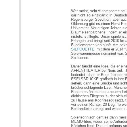
Wer meint, sein Autorenname sei a
gar nicht so einzigartig in Deutsc
Regensburger Spedition, aber auch
Oldenburg gibt es einen Horst Po
Universität. Vor einigen Jahren s
Blaumeisenpärchens, indem er ei
nistete, stilllegte. Unser spieleri
Erlangen und bringt seit 2010 krea
Bildelementen verknüpft. Am beka
SILHOUETTE
, mit dem er 2014 f
Spielwarenmesse nominiert war. Sei
Spielideen.
Daher taucht eine Idee, die er 
AFFENTHEATER bei Noris auf. Hor
bedeutet, dass er Begriffsbilder 
ESELSBRÜCKE grafisch in ihre Ein
sehen, dann eine Brücke und sch
brückenschlagende Esel. Manche 
Bildern erzählerisch zu neuem Leb
diebischen Fliegenpilz, der sich e
zu Hause ans Kochrezept setzt, ta
vor seinen Richter. 20 Begriffe we
Bestandteile zerlegt und wieder 
Spieltechnisch geht es dann meist 
MEMO-Idee, wobei seine Anforder
Kärtchen liegt. Das ist anfangs s