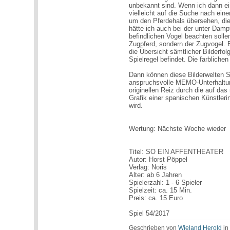
unbekannt sind. Wenn ich dann ei
vielleicht auf die Suche nach ein
um den Pferdehals übersehen, die 
hätte ich auch bei der unter Dam
befindlichen Vogel beachten sollen
Zugpferd, sondern der Zugvogel. B
die Übersicht sämtlicher Bilderfo
Spielregel befindet. Die farbliche
Dann können diese Bilderwelten S
anspruchsvolle MEMO-Unterhaltung
originellen Reiz durch die auf da
Grafik einer spanischen Künstlerin
wird.
Wertung: Nächste Woche wieder
Titel: SO EIN AFFENTHEATER
Autor: Horst Pöppel
Verlag: Noris
Alter: ab 6 Jahren
Spielerzahl: 1 - 6 Spieler
Spielzeit: ca. 15 Min.
Preis: ca. 15 Euro
Spiel 54/2017
Geschrieben von
Wieland Herold
i