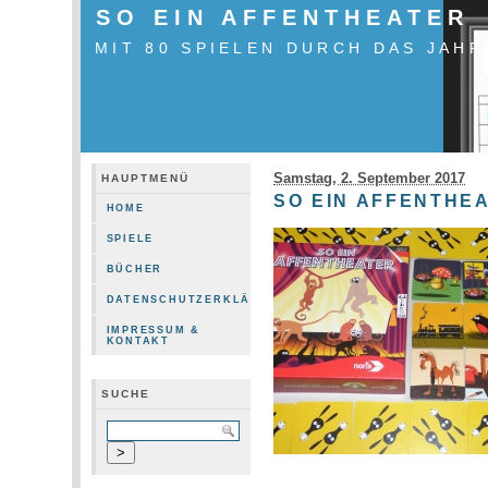
SO EIN AFFENTHEATER
MIT 80 SPIELEN DURCH DAS JAHR
Samstag, 2. September 2017
HAUPTMENÜ
SO EIN AFFENTHE
HOME
SPIELE
BÜCHER
DATENSCHUTZERKLÄRUNG
IMPRESSUM &
KONTAKT
SUCHE