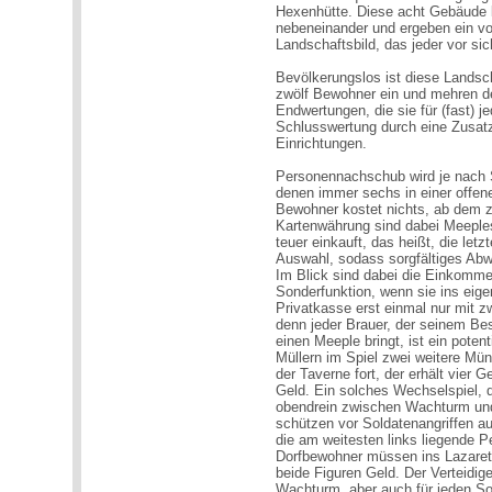
Hexenhütte. Diese acht Gebäude l
nebeneinander und ergeben ein von
Landschaftsbild, das jeder vor sic
Bevölkerungslos ist diese Landsc
zwölf Bewohner ein und mehren de
Endwertungen, die sie für (fast) 
Schlusswertung durch eine Zusatz
Einrichtungen.
Personennachschub wird je nach S
denen immer sechs in einer offen
Bewohner kostet nichts, ab dem 
Kartenwährung sind dabei Meeples
teuer einkauft, das heißt, die letz
Auswahl, sodass sorgfältiges Abwä
Im Blick sind dabei die Einkomme
Sonderfunktion, wenn sie ins eigen
Privatkasse erst einmal nur mit 
denn jeder Brauer, der seinem Bes
einen Meeple bringt, ist ein potent
Müllern im Spiel zwei weitere Mü
der Taverne fort, der erhält vier 
Geld. Ein solches Wechselspiel, da
obendrein zwischen Wachturm und
schützen vor Soldatenangriffen aus
die am weitesten links liegende P
Dorfbewohner müssen ins Lazaret
beide Figuren Geld. Der Verteidig
Wachturm, aber auch für jeden Sol