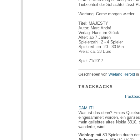
Tiefziehteil der Schachtel lässt Pl
Wertung: Gerne morgen wieder
Titel: MAJESTY
Autor: Marc André
Verlag: Hans im Glück
Alter: ab 7 Jahren
Spielerzahl: 2 - 4 Spieler
Spielzeit: ca. 20 - 30 Min.
Preis: ca. 33 Euro
Spiel 71/2017
Geschrieben von
Wieland Herold
i
TRACKBACKS
Trackbac
DAM IT!
Was ist das denn? Ernies Quietsc
eingesammelt worden, ein ganze
mein geliebtes altes Nokia 3310, 
wanderte, wird
Weblog:
mit 80 Spielen durch da
Aufgenommen:
Mär 07, 07:13