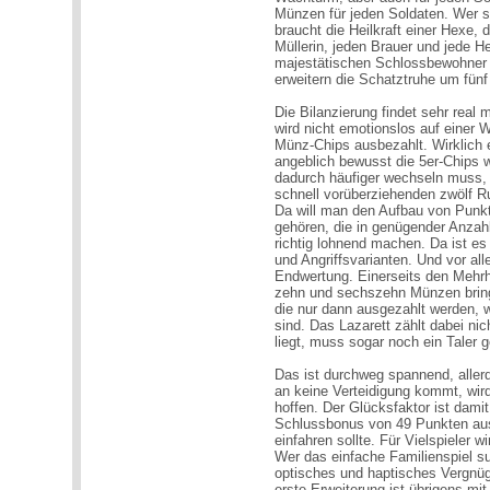
Münzen für jeden Soldaten. Wer s
braucht die Heilkraft einer Hexe, 
Müllerin, jeden Brauer und jede He
majestätischen Schlossbewohner üb
erweitern die Schatztruhe um fün
Die Bilanzierung findet sehr real 
wird nicht emotionslos auf einer 
Münz-Chips ausbezahlt. Wirklich 
angeblich bewusst die 5er-Chips
dadurch häufiger wechseln muss, 
schnell vorüberziehenden zwölf 
Da will man den Aufbau von Punk
gehören, die in genügender Anzahl
richtig lohnend machen. Da ist e
und Angriffsvarianten. Und vor al
Endwertung. Einerseits den Mehrh
zehn und sechszehn Münzen bring
die nur dann ausgezahlt werden, 
sind. Das Lazarett zählt dabei nic
liegt, muss sogar noch ein Taler 
Das ist durchweg spannend, aller
an keine Verteidigung kommt, wir
hoffen. Der Glücksfaktor ist dami
Schlussbonus von 49 Punkten aus
einfahren sollte. Für Vielspieler 
Wer das einfache Familienspiel su
optisches und haptisches Vergnü
erste Erweiterung ist übrigens mi